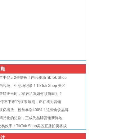
顾
年中促近2倍增长！内容驱动TikTok Shop
内容场、生意场纪录！TikTok Shop 美区
营销正当时，家居品牌如何顺势而为？
“停不下来”的红果短剧，正在成为营销
破亿播放、粉丝暴涨400%？这些食饮品牌
精品化的短剧，正成为品牌营销新阵地
交易效率！TikTok Shop美区直播拍卖将成
注