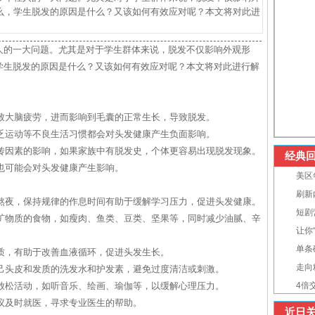
么，学生脱发的原因是什么？又该如何有效应对呢？本文将对此进
人的一大问题。尤其是对于学生群体来说，脱发不仅影响外观形
学生脱发的原因是什么？又该如何有效应对呢？本文将对此进行解
导致大脑疲劳，进而影响到毛囊的正常生长，导致脱发。
缺乏运动等不良生活习惯都会对头发健康产生负面影响。
遗传因素的影响，如果家族中有脱发史，个体更容易出现脱发现象。
经典回
素也可能会对头发健康产生影响。
美区
刷新
免熬夜，保持规律的作息时间有助于缓解学习压力，促进头发健康。
短剧
和矿物质的食物，如瘦肉、鱼类、豆类、坚果等，同时减少油腻、辛
让你
单条
素质，有助于改善血液循环，促进头发生长。
走向
自己头皮和发质的洗发水和护发素，避免过度清洁或刺激。
的放松活动，如听音乐、绘画、瑜伽等，以缓解心理压力。
4倍
建议及时就医，寻求专业医生的帮助。
近日关