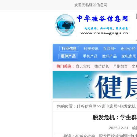
欢迎光临硅谷信息网
行业信息
科技资讯
互联网+
创业心经
硬件产品
手机产品
数码产品
家电家居
热门关注：
育儿宝典
拔苗助长
早期教育
坐
您的位置：
硅谷信息网
>>
家电家居
>
脱发危机
脱发危机：学生群
2025-12-2
导读：在当今社会，脱发已经成为困扰许多