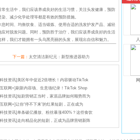
日常生活中，我们应该养成良好的生活习惯，关注头发健康，预防
烫染、减少化学处理等都是有效的预防措施。
作息时间、均衡饮食、适当锻炼、使用合适的洗发护发产品、减轻
地应对脱发问题。同时，预防胜于治疗，我们应该养成良好的生活
这样，我们才能拥有一头乌黑亮丽的头发，展现出自信和魅力。
下一篇：
太空清洁新纪元：新型推进器助力
科技资讯
]
美区年中促近2倍增长！内容驱动TikTok
互联网+
]
刷新内容场、生意场纪录！TikTok Shop
科技资讯
]
短剧营销正当时，家居品牌如何顺势而为
互联网+
]
让你“停不下来”的红果短剧，正在成为
科技资讯
]
单条破亿播放、粉丝暴涨400%？这些食饮
科技资讯
]
走向精品化的短剧，正成为品牌营销新阵