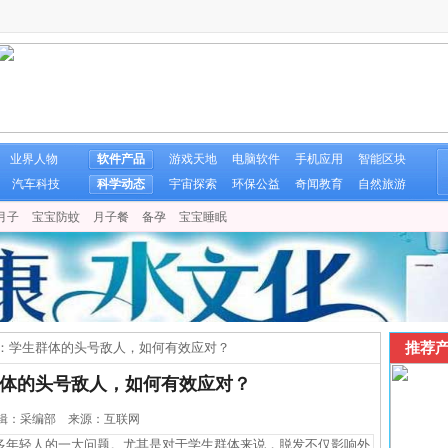
业界人物
软件产品
游戏天地
电脑软件
手机应用
智能区块
汽车科技
科学动态
宇宙探索
环保公益
奇闻教育
自然旅游
月子
宝宝防蚊
月子餐
备孕
宝宝睡眠
推荐产
：学生群体的头号敌人，如何有效应对？
体的头号敌人，如何有效应对？
1 编辑：采编部 来源：互联网
年轻人的一大问题。尤其是对于学生群体来说，脱发不仅影响外