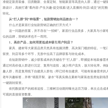
准锁定新房装修、旧房翻新、全屋定制、智能家居等高意向人群，通过一键
路设计，高效打通“看内容-产生兴趣-提交线索/进入直播间-到店/成交”的
转化。
从“打人群”到“种场景”，短剧营销如何品效合一？
什么才是家居行业短剧营销正确的打开方式？
这一问题的答案，并不存在“一招鲜”。家居行业品类多，大家具与小家
位的品牌，营销诉求也不一而同。
1、高价产品，如何用更低成本吸引用户到店？
家具、建材等大家居品类天然具有低频消费、高决策门槛的特征。一笔
留资、到店等多个环节，无形中拉高了品牌获客与转化成本。
在短剧营销中，减少获客成本的关键在于“打人群”，即捕捉本地装修需
通过对高价值人群进行沉淀、复用与追投，减少用户流失，放大转化率。例
趣人群，而是复用线下自建房人群包（即已经有自建房、可能有装修需求的
老年兴趣标签，并将“墙面开裂、渗水”等真实痛点素材与家装改造类短剧场
一键跳转留资。
依托数据资产的精准追投，三棵树活动期间曝光达百万级，单次点击成本
可观的直接留资数量。