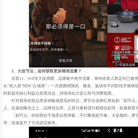
3、大促节点，如何获取更多精准流量？
在双11、618等大促周期，品牌集中抢夺流量，单纯依靠人群定向已难
从“抢人群”转向“占场景”：一方面围绕预热、爆发、返场等不同阶段开展精
时权益等核心利益点前置传达，持续强化大促心智与消费氛围。
针对寝具枕垫品类促销敏感度高的特点，梦百合选择红果短剧「剧可点
人。在基础曝光之上，品牌对品类、人群与素材进行精细化处理，拓展新客
「剧可点」的优势在于场景自然弹窗，不打断观剧节奏。大促期间，梦
率，快速提升了引流进店效率。