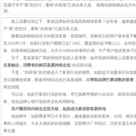
流量不等于“家”的交付，重构“内容场”已成当务之急。 随着短剧朝精品化
用...
线上流量红利之下，家居品牌如何实现高效精准获客？近年来，越来越
于“家”的交付，重构“内容场”已成当务之急。
随着短剧朝精品化方向纵深发展，高线城市、高购买力的用户基本盘不断扩大。
至2026年2月，短剧行业用户规模已达7.18亿，覆盖国内近半数人口。在
旅、职场等精品题材兴起，为不少30到40岁都市白领、中产用户提供更多可
当下，更多家居厂商的营销开始进入思考期：如何高效利用线上流量资源
反复触达，消费者的购买意愿持续走低
”的实际问题。
于是，“内容场”的迁移进入了家居行业的视野。短剧这片流量池不仅坐
至亿级播放体量，配套营销玩法也已高度成熟，能
帮助品牌打磨成熟的留资
商业回报。
可以说，短剧于家居行业的价值，早已脱离早期的小众试水、跟风尝试
卷、优化品牌心智打造的常态化布局阵地。
用户圈层和内容生态双升级，短剧成为家居获客新阵地
短短两年，短剧赛道早已今非昔比，越来越多短剧在剧本、台词、镜头
事的人间烟火、大女主成长的自我觉醒、互联网大厂升职记，乃至非遗文化
事主题。