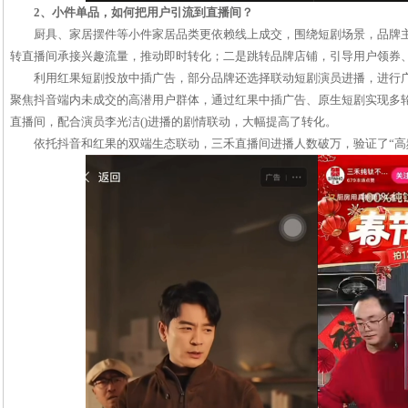
2、小件单品，如何把用户引流到直播间？
厨具、家居摆件等小件家居品类更依赖线上成交，围绕短剧场景，品牌
转直播间承接兴趣流量，推动即时转化；二是跳转品牌店铺，引导用户领券
利用红果短剧投放中插广告，部分品牌还选择联动短剧演员进播，进行广
聚焦抖音端内未成交的高潜用户群体，通过红果中插广告、原生短剧实现多
直播间，配合演员李光洁()进播的剧情联动，大幅提高了转化。
依托抖音和红果的双端生态联动，三禾直播间进播人数破万，验证了“高