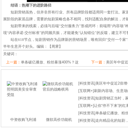
结语：热潮下的进阶路径
短剧营销虽热，但并非所有行业、所有品牌阶段都适用同一套打法。家
展阶段的家居品牌，需要的短剧策略也各不相同，找到适配自身的解法，才
短剧带来的线索，必须与后端“交付服务力”形成闭环：前端用“内容场”
现“内容承诺-交付标准”的同频共振，才能避免“认知错位”的反噬，建立不
站在618节点，短剧营销作为品牌新的营销场景，唯有回归“交付一个家
半年生意开个好头。编辑：【周霁】
关键词：
上一篇：
单条破亿播放、粉丝暴涨400%？这
下一篇：
美区年中促近
[
科技资讯
]
美区年中促近2倍增长
[
互联网+
]
刷新内容场、生意场纪录
[
科技资讯
]
短剧营销正当时，
[
互联网+
]
让你“停不下来”的
[
科技资讯
]
单条破亿播放、粉丝
中资收购飞利浦
微软高价功能机
[
科技资讯
]
走向精品化的短剧