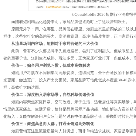
©QuestMobile 2026短剧行业洞察报
而随着短剧精品化趋势渐明，家居品牌也逐渐盯上了这块营销沃土。
原因无外乎：用户在哪里，品牌便在哪里。短剧生态里超四成的二线以上
群体，这些实打实的高购买力、高消费意愿、高净值品质客群，正与家居行
从流量场到内容场，短剧对于家居营销的三大价值
此前，曾有不少头部品牌率先跑通路径、尝到了红利甜头。但放眼望去
销的重要价值。短剧生态成熟、玩法多元，正为家居行业打开一条低成本、
价值一：贴合用户浏览习惯，低成本高效触达
短剧用户习惯在不同剧集间高频切换、连续浏览，全平台通投的中插模
光更顺、触达更广、投入产出比更优。家居品牌可借此低成本覆盖30-40岁
群，高效扩大触达面。
价值二：深度融入居家场景，自然种草传递价值
短剧内容聚焦家庭日常、空间改造、亲子生活、适老居住等真实场景，
情里的居家痛点、生活矛盾，恰好是品牌展示产品功能、输出解决方案的精
化植入，又能在解决用户实际问题的过程中传递品牌价值，兼顾即时转化与
价值三：聚焦高意向人群，打通全链路高效转化
短剧营销更注重流量质量与人群沉淀，而非单纯追求规模。家居是刚需