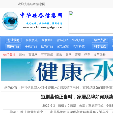
欢迎光临硅谷信息网
行业信息
科技资讯
互联网+
创业心经
业界人物
软件产品
硬件产品
手机产品
数码产品
家电家居
汽车科技
科学动态
热门关注：
胎位
育儿网
宝宝睡眠
胎教
备孕
育婴
怀孕
拔苗助长
您的位置：
硅谷信息网
>>
科技资讯
>
短剧营销正当时，家居品牌如何顺势而
短剧营销正当时，家居品牌如何顺
2026-6-3 编辑：文编部 来源：家居新范式
648
导读： 线上流量红利之下，家居品牌如何实现高效精准获客？近年来，