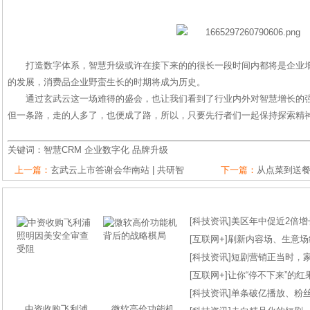
打造数字体系，智慧升级或许在接下来的的很长一段时间内都将是企业
的发展，消费品企业野蛮生长的时期将成为历史。
通过玄武云这一场难得的盛会，也让我们看到了行业内外对智慧增长的
但一条路，走的人多了，也便成了路，所以，只要先行者们一起保持探索精
关键词：
智慧CRM
企业数字化
品牌升级
上一篇：
玄武云上市答谢会华南站 | 共研智
下一篇：
从点菜到送餐
[
科技资讯
]
美区年中促近2倍增长
[
互联网+
]
刷新内容场、生意场纪录
[
科技资讯
]
短剧营销正当时，
[
互联网+
]
让你“停不下来”的
[
科技资讯
]
单条破亿播放、粉丝
中资收购飞利浦
微软高价功能机