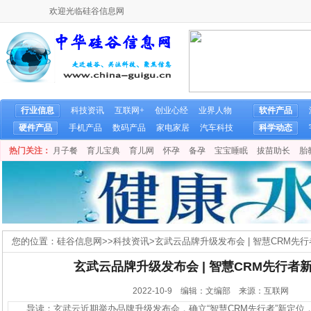
欢迎光临硅谷信息网
行业信息
科技资讯
互联网+
创业心经
业界人物
软件产品
硬件产品
手机产品
数码产品
家电家居
汽车科技
科学动态
热门关注：
月子餐
育儿宝典
育儿网
怀孕
备孕
宝宝睡眠
拔苗助长
胎
您的位置：
硅谷信息网
>>
科技资讯
>
玄武云品牌升级发布会 | 智慧CRM先
玄武云品牌升级发布会 | 智慧CRM先行者
2022-10-9 编辑：文编部 来源：互联网
导读：玄武云近期举办品牌升级发布会，确立“智慧CRM先行者”新定位