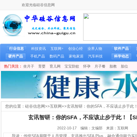
欢迎光临硅谷信息网
行业信息
科技资讯
互联网+
创业心经
业界人物
软件产品
硬件产品
手机产品
数码产品
家电家居
汽车科技
科学动态
热门关注：
坐月子
育婴
育儿网
宝宝防蚊
怀孕
月子餐
胎教
胎位
您的位置：
硅谷信息网
>>
互联网+
>
玄讯智研：你的SFA，不应该止步于此！【S
玄讯智研：你的SFA，不应该止步于此！【SFA
2022-10-17 编辑：文编部 来源：互联网
导读：传统SFA局限于人员管理，玄讯推出SFA Plus，融合通信能力