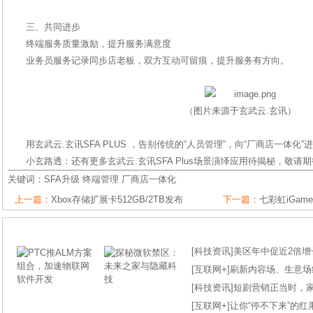
三、共同进步
终端服务质量激励，提升服务满意度
业务员服务记录同步店老板，双方互动可留痕，提升服务有方向。
（图片来源于玄武云.玄讯）
用玄武云.玄讯SFA PLUS ，告别传统的“人员管理”，向“厂商店一体化”
小玄路透：还有更多玄武云.玄讯SFA Plus场景演绎应用待揭秘，敬请
关键词：
SFA升级
终端管理
厂商店一体化
上一篇：
Xbox存储扩展卡512GB/2TB发布
下一篇：
七彩虹iGame
[
科技资讯
]
美区年中促近2倍增长
[
互联网+
]
刷新内容场、生意场纪录
[
科技资讯
]
短剧营销正当时，
[
互联网+
]
让你“停不下来”的