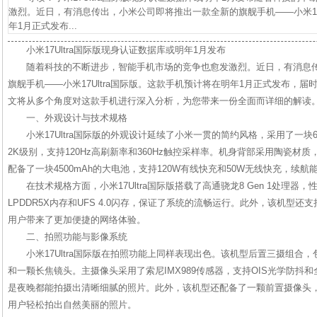
激烈。近日，有消息传出，小米公司即将推出一款全新的旗舰手机——小米17U
年1月正式发布...
小米17Ultra国际版现身认证数据库或明年1月发布
随着科技的不断进步，智能手机市场的竞争也愈发激烈。近日，有消息
旗舰手机——小米17Ultra国际版。这款手机预计将在明年1月正式发布，
文将从多个角度对这款手机进行深入分析，为您带来一份全面而详细的解读
一、外观设计与技术规格
小米17Ultra国际版的外观设计延续了小米一贯的简约风格，采用了一块6
2K级别，支持120Hz高刷新率和360Hz触控采样率。机身背部采用陶瓷材
配备了一块4500mAh的大电池，支持120W有线快充和50W无线快充，续航
在技术规格方面，小米17Ultra国际版搭载了高通骁龙8 Gen 1处理
LPDDR5X内存和UFS 4.0闪存，保证了系统的流畅运行。此外，该机型还支持W
用户带来了更加便捷的网络体验。
二、拍照功能与影像系统
小米17Ultra国际版在拍照功能上同样表现出色。该机型后置三摄组合
和一颗长焦镜头。主摄像头采用了索尼IMX989传感器，支持OIS光学防抖
是夜晚都能拍摄出清晰细腻的照片。此外，该机型还配备了一颗前置摄像头
用户轻松拍出自然美丽的照片。