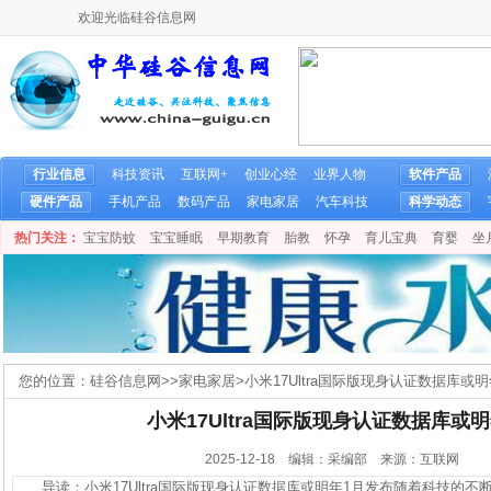
欢迎光临硅谷信息网
行业信息
科技资讯
互联网+
创业心经
业界人物
软件产品
硬件产品
手机产品
数码产品
家电家居
汽车科技
科学动态
热门关注：
宝宝防蚊
宝宝睡眠
早期教育
胎教
怀孕
育儿宝典
育婴
坐
您的位置：
硅谷信息网
>>
家电家居
>
小米17Ultra国际版现身认证数据库或
小米17Ultra国际版现身认证数据库或
2025-12-18 编辑：采编部 来源：互联网
导读：小米17Ultra国际版现身认证数据库或明年1月发布随着科技的不