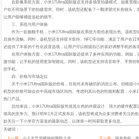
在影像系统方面，小米17Ultra国际版还支持多场景拍摄模式，如夜景
户在不同场景下的拍摄需求。同时，该机型还配备了一颗潜望式长焦镜头，支
让用户能够捕捉远处的细节。
三、系统与用户体验
作为一款旗舰手机，小米17Ultra国际版在系统方面也表现出色。该机型搭
且操作流畅。同时，该机型还支持双卡双待、NFC等功能，满足了用户在日
还提供了丰富的个性化设置选项，让用户可以根据自己的喜好调整手机的各
在用户体验方面，小米17Ultra国际版还提供了多种实用的功能。例如
捷功能，让手机的使用更加智能化。同时，该机型还支持语音助手、手势控
控手机。
四、价格与市场定位
关于小米17Ultra国际版的价格，目前尚未有确切的消息公布。但根据
机型的价格可能会在中高端市场区间内。考虑到其出色的性能和配置，小米17U
热门产品。
总结来说，小米17Ultra国际版凭借其出色的外观设计、强大的硬件配
很高的竞争力。预计明年1月正式发布后，该机型将成为众多消费者关注的
妨关注一下小米官方渠道的最新动态，以便第一时间获取更多信息。
关键词：
上一篇：
小儿支气管哮喘的预防之道
下一篇：
脱发危机：