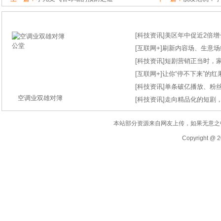
[
科技资讯
]
美区年中促近2倍增长
[
互联网+
]
刷新内容场、生意场纪录
[
科技资讯
]
短剧营销正当时，
[
互联网+
]
让你“停不下来”的
[
科技资讯
]
单条破亿播放、粉丝
空调业双雄对簿
[
科技资讯
]
走向精品化的短剧
本站部分资源来自网友上传，如果无意之
Copyright @ 