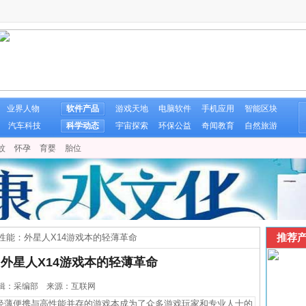
业界人物
软件产品
游戏天地
电脑软件
手机应用
智能区块
汽车科技
科学动态
宇宙探索
环保公益
奇闻教育
自然旅游
蚊
怀孕
育婴
胎位
推荐产
性能：外星人X14游戏本的轻薄革命
外星人X14游戏本的轻薄革命
0 编辑：采编部 来源：互联网
薄便携与高性能并存的游戏本成为了众多游戏玩家和专业人士的