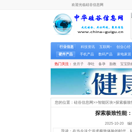
欢迎光临硅谷信息网
行业信息
科技资讯
互联网+
创业心经
硬件产品
手机产品
数码产品
家电家居
热门关注：
坐月子
孕吐
备孕
胎教
宝宝防
您的位置：
硅谷信息网
>>
智能区块
>
探索极致
探索极致性能：
2025-10-2
导读：在当今这个追求极致体验的时代，轻