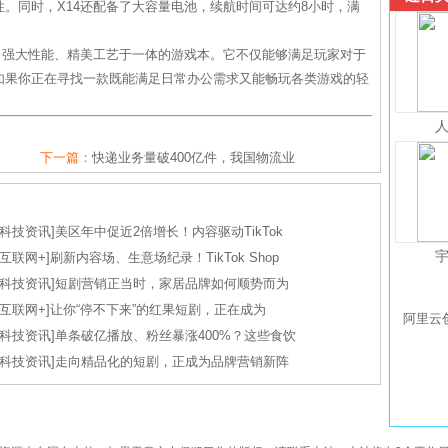
。同时，X14还配备了大容量电池，续航时间可达约8小时，满
、强大性能、精美工艺于一体的游戏本。它不仅能够满足玩家对于
如果你正在寻找一款既能满足日常办公需求又能畅玩各类游戏的轻
下一篇：
快递业务量破400亿件，我国物流业
科技资讯
]
美区年中促近2倍增长！内容驱动TikTok
互联网+
]
刷新内容场、生意场纪录！TikTok Shop
科技资讯
]
短剧营销正当时，家居品牌如何顺势而为
互联网+
]
让你“停不下来”的红果短剧，正在成为
阿里云
科技资讯
]
单条破亿播放、粉丝暴涨400%？这些食饮
科技资讯
]
走向精品化的短剧，正成为品牌营销新阵