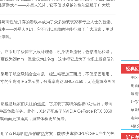
薄游戏本——外星人X14，它不仅以卓越的性能征服了广大玩
携与高性能并存的游戏本成为了众多游戏玩家和专业人士的首选。
本——外星人X14，它不仅以卓越的性能征服了广大玩家，更以
新潮流。
一。它采用了极简主义设计理念，机身线条流畅，色彩搭配和谐，
度仅为20mm，重量仅为1.9kg，这使得它成为了市场上最轻便的
经典回
它采用了航空级铝合金材质，经过精密加工而成，不仅坚固耐用，
美区
寸的全高清IPS显示屏，分辨率高达3840x2160，无论是游戏画面
刷新
短剧
让你
自然也是玩家们关注的焦点。它搭载了英特尔酷睿i7处理器，最高
单条
载任务。此外，X14还配备了NVIDIA GeForce RTX 3060
走向
游戏画面更加逼真，游戏体验更加沉浸。
4倍
采用了双风扇四热管的散热方案，能够快速将CPU和GPU产生的热
近日关