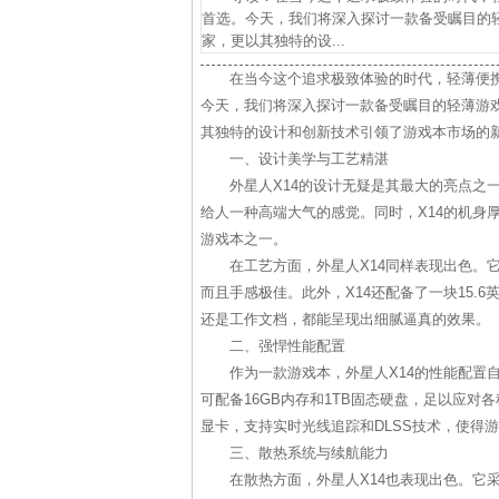
首选。今天，我们将深入探讨一款备受瞩目的轻
家，更以其独特的设...
在当今这个追求极致体验的时代，轻薄便
今天，我们将深入探讨一款备受瞩目的轻薄游戏
其独特的设计和创新技术引领了游戏本市场的
一、设计美学与工艺精湛
外星人X14的设计无疑是其最大的亮点之
给人一种高端大气的感觉。同时，X14的机身厚
游戏本之一。
在工艺方面，外星人X14同样表现出色。
而且手感极佳。此外，X14还配备了一块15.6英
还是工作文档，都能呈现出细腻逼真的效果。
二、强悍性能配置
作为一款游戏本，外星人X14的性能配置
可配备16GB内存和1TB固态硬盘，足以应对各种高负
显卡，支持实时光线追踪和DLSS技术，使得
三、散热系统与续航能力
在散热方面，外星人X14也表现出色。它