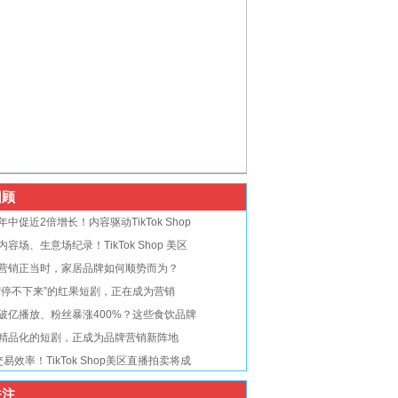
顾
年中促近2倍增长！内容驱动TikTok Shop
内容场、生意场纪录！TikTok Shop 美区
营销正当时，家居品牌如何顺势而为？
“停不下来”的红果短剧，正在成为营销
破亿播放、粉丝暴涨400%？这些食饮品牌
精品化的短剧，正成为品牌营销新阵地
交易效率！TikTok Shop美区直播拍卖将成
注