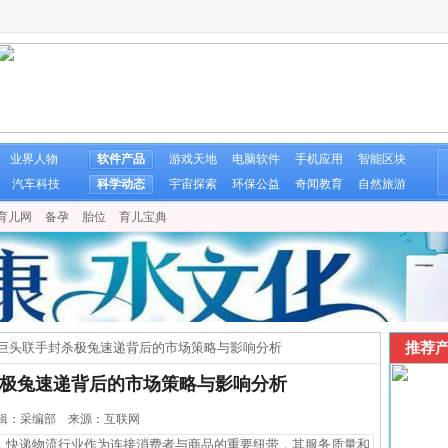
业界人物
软件产品
游戏天地
电脑软件
手机应用
智能区块
汽车科技
科学动态
宇宙探索
环保公益
奇闻教育
自然旅游
育儿网
备孕
胎位
育儿宝典
推荐产
巨头联手封杀极兔速递背后的市场策略与影响分析
极兔速递背后的市场策略与影响分析
2 编辑：采编部 来源：互联网
快递物流行业作为连接消费者与商品的重要纽带，其服务质量和