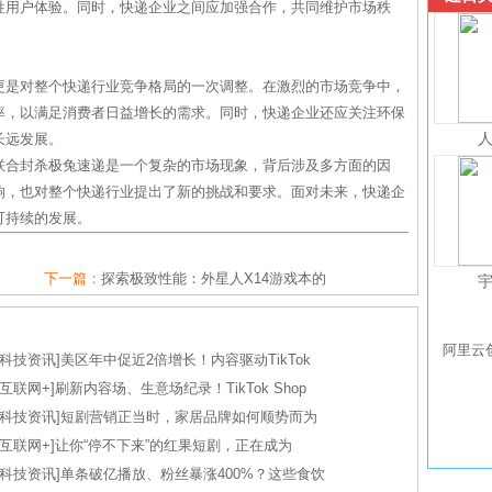
牲用户体验。同时，快递企业之间应加强合作，共同维护市场秩
更是对整个快递行业竞争格局的一次调整。在激烈的市场竞争中，
率，以满足消费者日益增长的需求。同时，快递企业还应关注环保
长远发展。
联合封杀极兔速递是一个复杂的市场现象，背后涉及多方面的因
响，也对整个快递行业提出了新的挑战和要求。面对未来，快递企
可持续的发展。
下一篇：
探索极致性能：外星人X14游戏本的
阿里云
科技资讯
]
美区年中促近2倍增长！内容驱动TikTok
互联网+
]
刷新内容场、生意场纪录！TikTok Shop
科技资讯
]
短剧营销正当时，家居品牌如何顺势而为
互联网+
]
让你“停不下来”的红果短剧，正在成为
科技资讯
]
单条破亿播放、粉丝暴涨400%？这些食饮