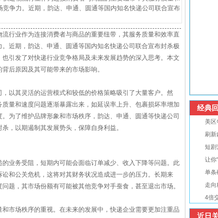
场竞争力。近期，韵达、申通、圆通等国内知名快递公司联合宣布
物流行业作为连接消费者与商品的重要纽带，其服务质量和效率直
力。近期，韵达、申通、圆通等国内知名快递公司联合宣布封杀极
，也引发了对快递行业竞争格局及未来发展趋势的深入思考。本文
的背后原因及其可能带来的市场影响。
司，以其灵活的运营模式和较低的价格策略吸引了大量客户。然
务质量和速度问题逐渐暴露出来，如延误率上升、包裹损坏率增加
经典回
度。为了维护品牌形象和市场秩序，韵达、申通、圆通等快递公司
美区
封杀，以期遏制其发展势头，保障自身利益。
刷新
短剧
让你
递的业务受阻，短期内可能会面临订单减少、收入下降等问题。此
单条
诉讼和公关危机，这将对其财务状况造成进一步的压力。长期来
走向
度问题，其市场份额有可能被其他竞争对手蚕食，甚至退出市场。
4倍
量和市场秩序的重视。在未来的发展中，快递企业需要更加注重品
近日关