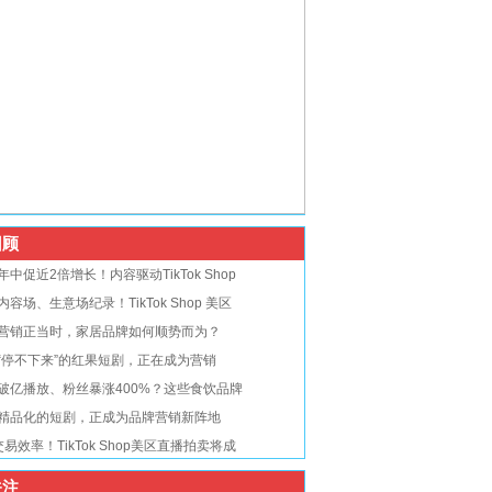
顾
年中促近2倍增长！内容驱动TikTok Shop
内容场、生意场纪录！TikTok Shop 美区
营销正当时，家居品牌如何顺势而为？
“停不下来”的红果短剧，正在成为营销
破亿播放、粉丝暴涨400%？这些食饮品牌
精品化的短剧，正成为品牌营销新阵地
交易效率！TikTok Shop美区直播拍卖将成
注