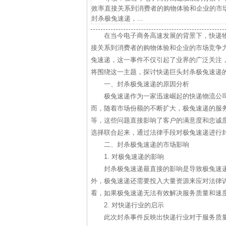
效率直接关系到消费者的购物体验和企业的市
封杀极兔速递，...
在当今电子商务高速发展的背景下，快递
接关系到消费者的购物体验和企业的市场竞争
兔速递，这一事件不仅引起了业界的广泛关注
将围绕这一主题，探讨快递巨头封杀极兔速递
一、封杀极兔速递的原因分析
极兔速递作为一家迅速崛起的快递物流公
而，随着市场份额的不断扩大，极兔速递的服
等，这些问题直接影响了客户的满意度和忠诚
选择联合起来，通过法律手段对极兔速递进行
二、封杀极兔速递的市场影响
1. 对极兔速递的影响
封杀极兔速递最直接的影响是导致极兔速
外，极兔速递还需要投入大量资源来应对法律
看，如果极兔速递无法有效解决服务质量和速
2. 对快递行业的启示
此次封杀事件反映出快递行业对于服务质