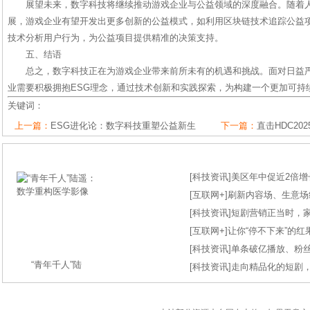
展望未来，数字科技将继续推动游戏企业与公益领域的深度融合。随着
展，游戏企业有望开发出更多创新的公益模式，如利用区块链技术追踪公益
技术分析用户行为，为公益项目提供精准的决策支持。
五、结语
总之，数字科技正在为游戏企业带来前所未有的机遇和挑战。面对日益
业需要积极拥抱ESG理念，通过技术创新和实践探索，为构建一个更加可持
关键词：
上一篇：
ESG进化论：数字科技重塑公益新生
下一篇：
直击HDC2
[
科技资讯
]
美区年中促近2倍增长
[
互联网+
]
刷新内容场、生意场纪录
[
科技资讯
]
短剧营销正当时，
[
互联网+
]
让你“停不下来”的
[
科技资讯
]
单条破亿播放、粉丝
“青年千人”陆
[
科技资讯
]
走向精品化的短剧