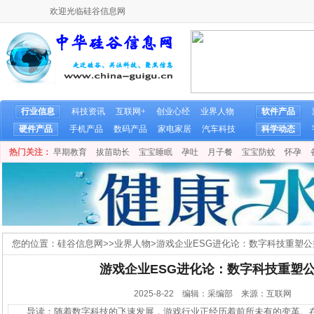
欢迎光临硅谷信息网
行业信息
科技资讯
互联网+
创业心经
业界人物
软件产品
硬件产品
手机产品
数码产品
家电家居
汽车科技
科学动态
热门关注：
早期教育
拔苗助长
宝宝睡眠
孕吐
月子餐
宝宝防蚊
怀孕
您的位置：
硅谷信息网
>>
业界人物
>
游戏企业ESG进化论：数字科技重塑公
游戏企业ESG进化论：数字科技重塑
2025-8-22 编辑：采编部 来源：互联网
导读：随着数字科技的飞速发展，游戏行业正经历着前所未有的变革。在