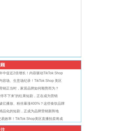
顾
年中促近2倍增长！内容驱动TikTok Shop
内容场、生意场纪录！TikTok Shop 美区
营销正当时，家居品牌如何顺势而为？
“停不下来”的红果短剧，正在成为营销
破亿播放、粉丝暴涨400%？这些食饮品牌
精品化的短剧，正成为品牌营销新阵地
交易效率！TikTok Shop美区直播拍卖将成
注