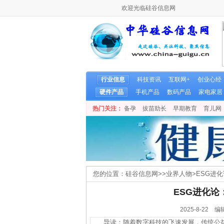
欢迎光临硅谷信息网
行业信息
科技资讯
互联网+
创业心经
硬件产品
手机产品
数码产品
家电家居
热门关注：
备孕
拔苗助长
早期教育
育儿网
您的位置：
硅谷信息网
>>
业界人物
>
ESG进
ESG进化
2025-8-2
导读：随着数字科技的飞速发展，传统公益