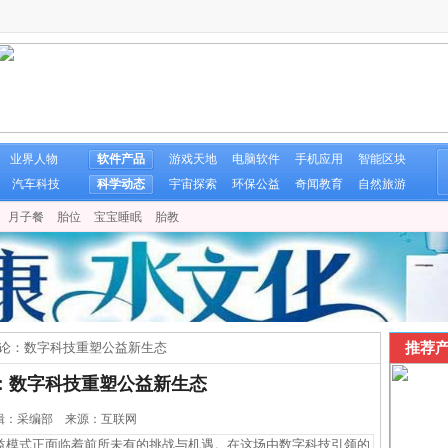
业界人物
软件产品
游戏天地
电脑软件
手机应用
智能区块
汽车科技
科学动态
宇宙探索
环保公益
奇闻教育
自然旅游
月子餐
胎位
宝宝睡眠
胎教
推荐产
化论：数字科技重塑公益新生态
论：数字科技重塑公益新生态
2 编辑：采编部 来源：互联网
模式正面临着前所未有的挑战与机遇。在这场由数字科技引领的