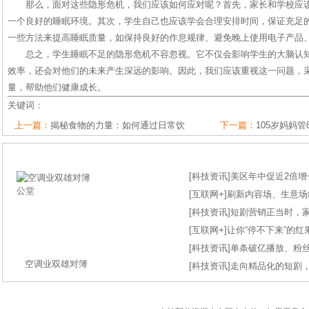
那么，面对这些隐形危机，我们应该如何应对呢？首先，家长和学校应
一个良好的睡眠环境。其次，学生自己也应该学会合理安排时间，保证充足
一些方法来提高睡眠质量，如保持良好的作息规律、避免晚上使用电子产品
总之，学生睡眠不足的隐形危机不容忽视。它不仅会影响学生的大脑认
效率，还会对他们的未来产生深远的影响。因此，我们应该重视这一问题，
量，帮助他们健康成长。
关键词：
上一篇：
揭秘食物的力量：如何通过日常饮
下一篇：
105岁妈妈
[
科技资讯
]
美区年中促近2倍增长
[
互联网+
]
刷新内容场、生意场纪录
[
科技资讯
]
短剧营销正当时，
[
互联网+
]
让你“停不下来”的
[
科技资讯
]
单条破亿播放、粉丝
空调业双雄对簿
[
科技资讯
]
走向精品化的短剧