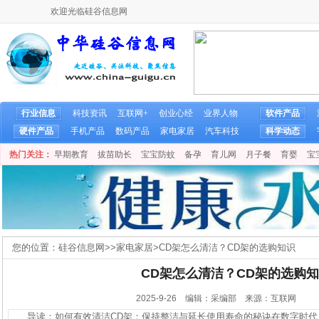
欢迎光临硅谷信息网
行业信息
科技资讯
互联网+
创业心经
业界人物
软件产品
硬件产品
手机产品
数码产品
家电家居
汽车科技
科学动态
热门关注：
早期教育
拔苗助长
宝宝防蚊
备孕
育儿网
月子餐
育婴
宝
您的位置：
硅谷信息网
>>
家电家居
>
CD架怎么清洁？CD架的选购知识
CD架怎么清洁？CD架的选购
2025-9-26 编辑：采编部 来源：互联网
导读：如何有效清洁CD架：保持整洁与延长使用寿命的秘诀在数字时代，