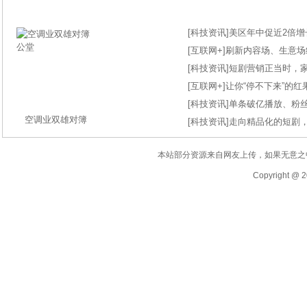
[
科技资讯
]
美区年中促近2倍增长
[
互联网+
]
刷新内容场、生意场纪录
[
科技资讯
]
短剧营销正当时，
[
互联网+
]
让你“停不下来”的
[
科技资讯
]
单条破亿播放、粉丝
空调业双雄对簿
[
科技资讯
]
走向精品化的短剧
本站部分资源来自网友上传，如果无意之
Copyright @ 