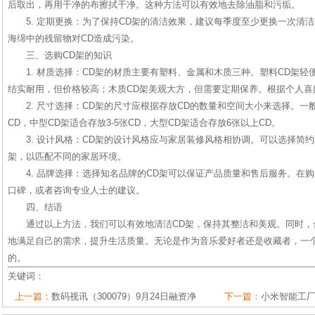
后取出，再用干净的布擦拭干净。这种方法可以有效地去除油脂和污垢。
5. 定期更换：为了保持CD架的清洁效果，建议每季度至少更换一次清
海绵中的残留物对CD造成污染。
三、选购CD架的知识
1. 材质选择：CD架的材质主要有塑料、金属和木质三种。塑料CD架轻
结实耐用，但价格较高；木质CD架美观大方，但需要定期保养。根据个人喜
2. 尺寸选择：CD架的尺寸应根据存放CD的数量和空间大小来选择。一般
CD，中型CD架适合存放3-5张CD，大型CD架适合存放6张以上CD。
3. 设计风格：CD架的设计风格应与家居装修风格相协调。可以选择简
架，以匹配不同的家居环境。
4. 品牌选择：选择知名品牌的CD架可以保证产品质量和售后服务。在
口碑，或者咨询专业人士的建议。
四、结语
通过以上方法，我们可以有效地清洁CD架，保持其整洁和美观。同时，
地满足自己的需求，提升生活质量。无论是作为音乐爱好者还是收藏者，一个
的。
关键词：
上一篇：
数码视讯（300079）9月24日融资净
下一篇：
小米智能工