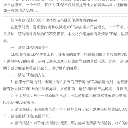
求日益增长。一个干净、有序的CD架不仅能够提升个人的音乐品味，还能确
如何有效清洁CD架，...
如何有效清洁CD架：保持整洁与延长使用寿命的秘诀
在数字时代，音乐爱好者和收藏者对CD架的需求日益增长。一个干净、
乐品味，还能确保存储的CD不受损害。本文将介绍如何有效清洁CD架，以
素。
一、清洁CD架的重要性
CD架是存放CD的主要工具，其表面的灰尘、指纹和划痕会直接影响到C
可以保持CD的美观，还可以避免因灰尘积累而导致的音质问题。此外，清洁
助于减少细菌和霉菌的生长，保护用户的健康。
二、清洁CD架的方法
1. 使用专用清洁剂：市面上有许多专门用于清洁CD架的清洁剂，这些
能有效去除CD架上的污渍和异味。在使用前，请仔细阅读产品说明，并按照
2. 手工擦拭：对于一些顽固的污渍，可以使用软毛刷或棉签蘸取少量
以免刮伤CD架表面。
3. 清洗海绵：使用海绵也是一个不错的选择，它可以更轻松地去除CD
干，轻轻擦拭CD架表面即可。
4. 蒸汽清洁：对于难以清除的污渍，可以尝试使用蒸汽清洁器。将CD