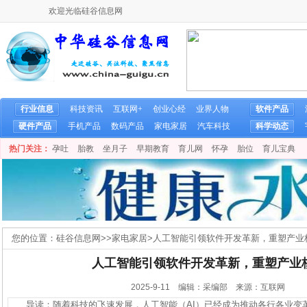
欢迎光临硅谷信息网
行业信息
科技资讯
互联网+
创业心经
业界人物
软件产品
硬件产品
手机产品
数码产品
家电家居
汽车科技
科学动态
热门关注：
孕吐
胎教
坐月子
早期教育
育儿网
怀孕
胎位
育儿宝典
您的位置：
硅谷信息网
>>
家电家居
>
人工智能引领软件开发革新，重塑产业
人工智能引领软件开发革新，重塑产业
2025-9-11 编辑：采编部 来源：互联网
导读：随着科技的飞速发展，人工智能（AI）已经成为推动各行各业变革