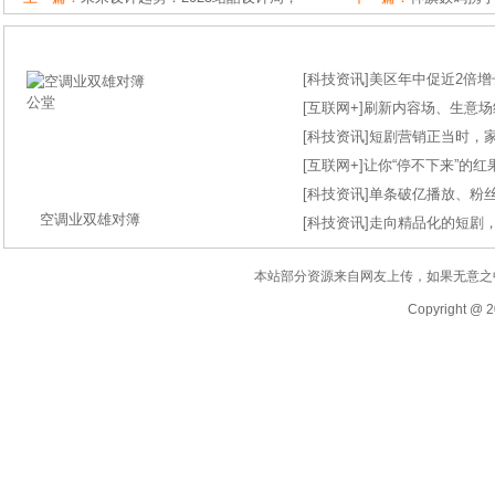
[
科技资讯
]
美区年中促近2倍增长
[
互联网+
]
刷新内容场、生意场纪录
[
科技资讯
]
短剧营销正当时，
[
互联网+
]
让你“停不下来”的
[
科技资讯
]
单条破亿播放、粉丝
空调业双雄对簿
[
科技资讯
]
走向精品化的短剧
本站部分资源来自网友上传，如果无意之
Copyright @ 