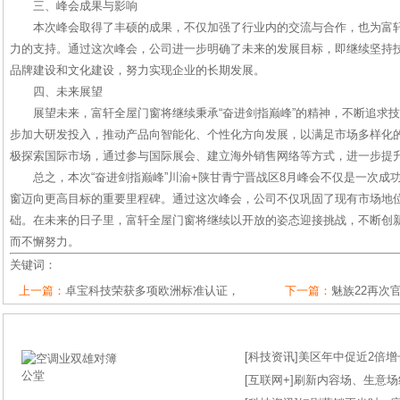
三、峰会成果与影响
本次峰会取得了丰硕的成果，不仅加强了行业内的交流与合作，也为富
力的支持。通过这次峰会，公司进一步明确了未来的发展目标，即继续坚持
品牌建设和文化建设，努力实现企业的长期发展。
四、未来展望
展望未来，富轩全屋门窗将继续秉承“奋进剑指巅峰”的精神，不断追求
步加大研发投入，推动产品向智能化、个性化方向发展，以满足市场多样化
极探索国际市场，通过参与国际展会、建立海外销售网络等方式，进一步提
总之，本次“奋进剑指巅峰”川渝+陕甘青宁晋战区8月峰会不仅是一次成
窗迈向更高目标的重要里程碑。通过这次峰会，公司不仅巩固了现有市场地
础。在未来的日子里，富轩全屋门窗将继续以开放的姿态迎接挑战，不断创
而不懈努力。
关键词：
上一篇：
卓宝科技荣获多项欧洲标准认证，
下一篇：
魅族22再次
[
科技资讯
]
美区年中促近2倍增长
[
互联网+
]
刷新内容场、生意场纪录