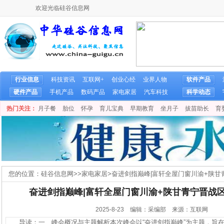
欢迎光临硅谷信息网
行业信息
科技资讯
互联网+
创业心经
业界人物
软件产品
硬件产品
手机产品
数码产品
家电家居
汽车科技
科学动态
热门关注：
月子餐
胎位
怀孕
育儿宝典
早期教育
坐月子
拔苗助长
育
您的位置：
硅谷信息网
>>
家电家居
>
奋进剑指巅峰|富轩全屋门窗川渝+陕甘
奋进剑指巅峰|富轩全屋门窗川渝+陕甘青宁晋战
2025-8-23 编辑：采编部 来源：互联网
导读：一、峰会概况与主题解析本次峰会以“奋进剑指巅峰”为主题，旨在