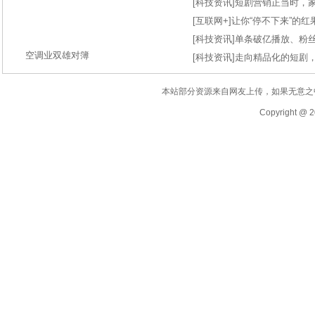
[
科技资讯
]
短剧营销正当时，
[
互联网+
]
让你“停不下来”的
[
科技资讯
]
单条破亿播放、粉丝
空调业双雄对簿
[
科技资讯
]
走向精品化的短剧
本站部分资源来自网友上传，如果无意之
Copyright @ 