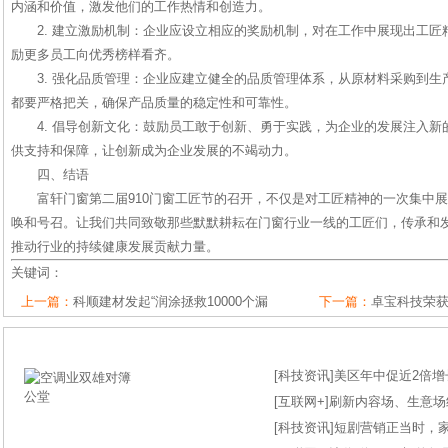
内涵和价值，激发他们的工作热情和创造力。
2. 建立激励机制：企业应设立相应的奖励机制，对在工作中展现出工
励更多员工向优秀榜样看齐。
3. 强化品质管理：企业应建立健全的品质管理体系，从原材料采购到
都要严格把关，确保产品质量的稳定性和可靠性。
4. 倡导创新文化：鼓励员工敢于创新、勇于实践，为企业的发展注入
供支持和保障，让创新成为企业发展的不竭动力。
四、结语
富轩门窗第二届910门窗工匠节的召开，不仅是对工匠精神的一次集中
唤和号召。让我们共同致敬那些默默耕耘在门窗行业一线的工匠们，传承和
推动行业的持续健康发展贡献力量。
关键词：
上一篇：
科顺建材发起“润涂拯救10000个漏
下一篇：
卓宝科技荣
[
科技资讯
]
美区年中促近2倍增长
[
互联网+
]
刷新内容场、生意场纪录
[
科技资讯
]
短剧营销正当时，