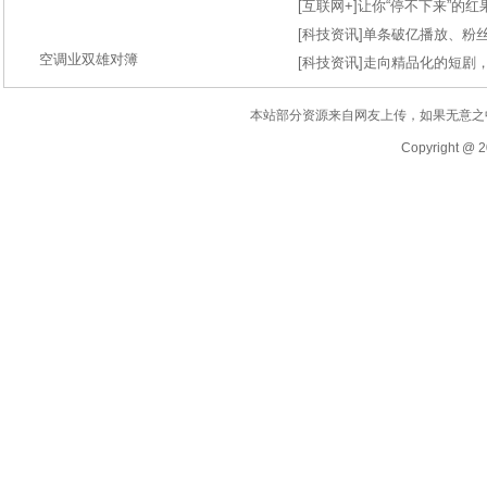
[
互联网+
]
让你“停不下来”的
[
科技资讯
]
单条破亿播放、粉丝
空调业双雄对簿
[
科技资讯
]
走向精品化的短剧
本站部分资源来自网友上传，如果无意之
Copyright @ 