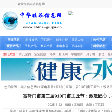
欢迎光临硅谷信息网
行业信息
科技资讯
互联网+
创业心经
业界人物
软件产品
硬件产品
手机产品
数码产品
家电家居
汽车科技
科学动态
热门关注：
育儿宝典
宝宝防蚊
怀孕
育儿网
早期教育
月子餐
胎位
坐
您的位置：
硅谷信息网
>>
家电家居
>
富轩门窗第二届910门窗工匠节：致敬
富轩门窗第二届910门窗工匠节：致敬匠心
2025-8-22 编辑：采编部 来源：互联网
导读：随着社会的快速发展和科技的不断进步，门窗行业也迎来了前所未