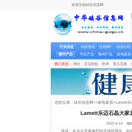
欢迎光临硅谷信息网
行业信息
科技资讯
互联网+
创业心经
硬件产品
手机产品
数码产品
家电家居
热门关注：
孕吐
宝宝防蚊
怀孕
育儿宝典
您的位置：
硅谷信息网
>>
家电家居
>
Lame
Lamett乐迈石晶
2025-8-1
导读：在当今竞争激烈的市场环境中，如何