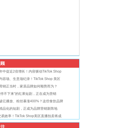
顾
年中促近2倍增长！内容驱动TikTok Shop
内容场、生意场纪录！TikTok Shop 美区
营销正当时，家居品牌如何顺势而为？
“停不下来”的红果短剧，正在成为营销
破亿播放、粉丝暴涨400%？这些食饮品牌
精品化的短剧，正成为品牌营销新阵地
交易效率！TikTok Shop美区直播拍卖将成
注