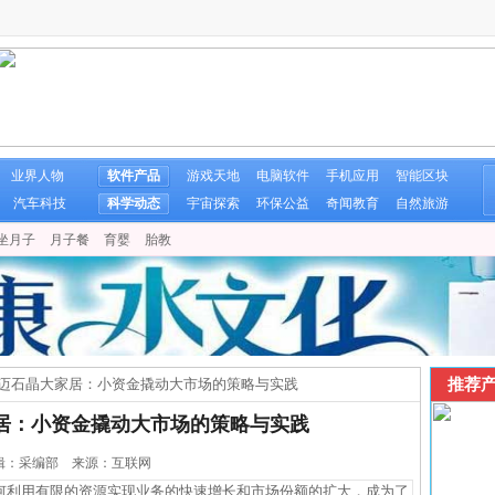
业界人物
软件产品
游戏天地
电脑软件
手机应用
智能区块
汽车科技
科学动态
宇宙探索
环保公益
奇闻教育
自然旅游
坐月子
月子餐
育婴
胎教
推荐产
tt乐迈石晶大家居：小资金撬动大市场的策略与实践
大家居：小资金撬动大市场的策略与实践
4 编辑：采编部 来源：互联网
利用有限的资源实现业务的快速增长和市场份额的扩大，成为了