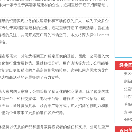
家居作为一家专注于高端家居建材的企业，近期重磅开启了招商活动，
有限的资源实现业务的快速增长和市场份额的扩大，成为了众多企
为一家专注于高端家居建材的企业，近期重磅开启了招商活动，旨在通
者的关注，共同开拓更广阔的市场空间。本文将深入探讨Lamett
策略。
确把握市场需求，才能为招商工作奠定坚实的基础。因此，公司投入大
变化和行业发展趋势。通过数据分析、用户访谈等方式，公司能够
经典回
而制定出更加精准的产品定位和营销策略。这种以用户需求为导向
美区
也为招商活动的开展提供了有力支持。
刷新
短剧
迈石晶大家居的大家庭，公司采取了多元化的招商渠道。除了传统的线
让你
联网平台，如社交媒体、电商平台等，进行线上推广和招商。此
单条
作关系，通过资源共享、联合推广等方式，扩大招商的影响力和覆
走向
，也为企业带来了更多的潜在客户资源。
4倍
居始终坚持以优质的产品和服务赢得投资者的信任和支持。公司注重产
近日关