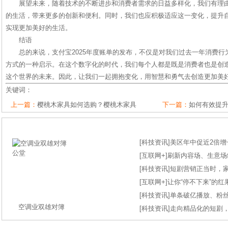
展望未来，随着技术的不断进步和消费者需求的日益多样化，我们有理
的生活，带来更多的创新和便利。同时，我们也应积极适应这一变化，提升
实现更加美好的生活。
结语
总的来说，支付宝2025年度账单的发布，不仅是对我们过去一年消费
方式的一种启示。在这个数字化的时代，我们每个人都是既是消费者也是创
这个世界的未来。因此，让我们一起拥抱变化，用智慧和勇气去创造更加美
关键词：
上一篇：
樱桃木家具如何选购？樱桃木家具
下一篇：
如何有效提
[
科技资讯
]
美区年中促近2倍增长
[
互联网+
]
刷新内容场、生意场纪录
[
科技资讯
]
短剧营销正当时，
[
互联网+
]
让你“停不下来”的
[
科技资讯
]
单条破亿播放、粉丝
空调业双雄对簿
[
科技资讯
]
走向精品化的短剧