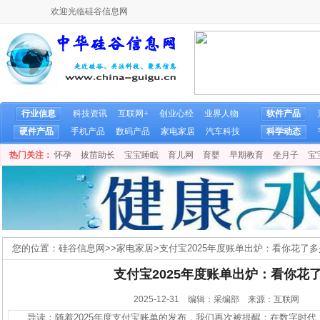
欢迎光临硅谷信息网
行业信息
科技资讯
互联网+
创业心经
业界人物
软件产品
硬件产品
手机产品
数码产品
家电家居
汽车科技
科学动态
热门关注：
怀孕
拔苗助长
宝宝睡眠
育儿网
育婴
早期教育
坐月子
宝
您的位置：
硅谷信息网
>>
家电家居
>
支付宝2025年度账单出炉：看你花了
支付宝2025年度账单出炉：看你花
2025-12-31 编辑：采编部 来源：互联网
导读：随着2025年度支付宝账单的发布，我们再次被提醒：在数字时代