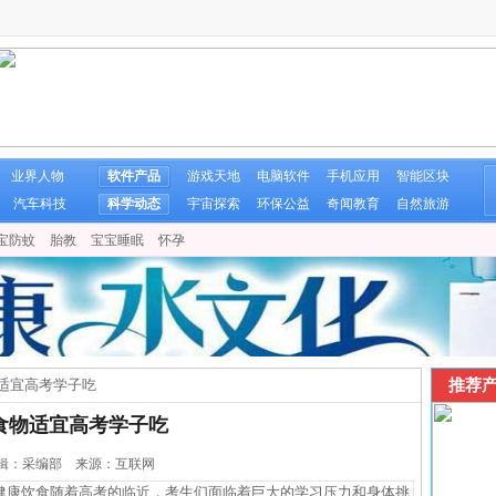
业界人物
软件产品
游戏天地
电脑软件
手机应用
智能区块
汽车科技
科学动态
宇宙探索
环保公益
奇闻教育
自然旅游
宝防蚊
胎教
宝宝睡眠
怀孕
推荐产
适宜高考学子吃
食物适宜高考学子吃
4 编辑：采编部 来源：互联网
康饮食随着高考的临近，考生们面临着巨大的学习压力和身体挑