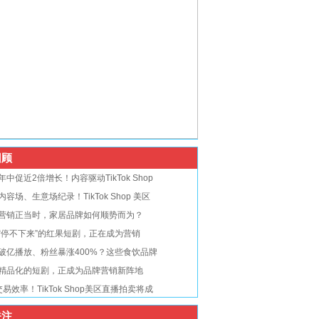
顾
年中促近2倍增长！内容驱动TikTok Shop
内容场、生意场纪录！TikTok Shop 美区
营销正当时，家居品牌如何顺势而为？
“停不下来”的红果短剧，正在成为营销
破亿播放、粉丝暴涨400%？这些食饮品牌
精品化的短剧，正成为品牌营销新阵地
交易效率！TikTok Shop美区直播拍卖将成
注