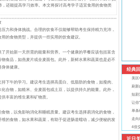
沛，还能提高学习效率。本文将探讨高考学子适宜食用的食物类
食
习压力和身体挑战。合理的饮食不仅能够帮助考生保持精力充沛，
食用的食物类型，并提供一些实用的饮食建议。
供了开始新一天所需的能量和营养。一个健康的早餐应该包括富含
谷物食品，如燕麦片或全麦面包。此外，新鲜水果和蔬菜也是必不
持身体健康。
经典回
美区
支持下午的学习。建议考生选择高蛋白、低脂肪的食物，如瘦肉、
刷新
水化合物，如糙米、全麦面包或土豆，以提供持久的能量。此外，
短剧
提供丰富的维生素和矿物质。
让你
单条
的食物，以免影响消化和睡眠质量。建议考生选择易消化的食物，
走向
纤维的食物，如水果和蔬菜，有助于促进肠道蠕动，减少便秘的发
4倍
近日关