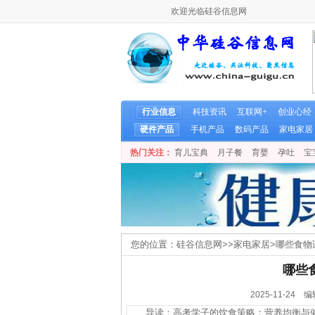
欢迎光临硅谷信息网
行业信息
科技资讯
互联网+
创业心经
硬件产品
手机产品
数码产品
家电家居
热门关注：
育儿宝典
月子餐
育婴
孕吐
宝
您的位置：
硅谷信息网
>>
家电家居
>
哪些食物
哪些
2025-11-2
导读：高考学子的饮食策略：营养均衡与健