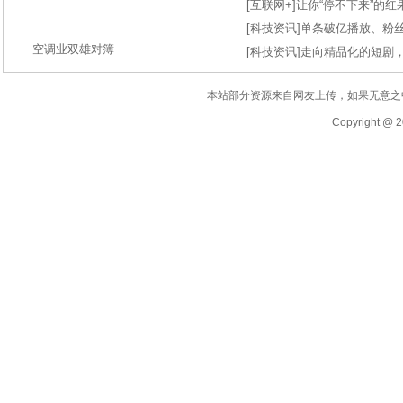
[
互联网+
]
让你“停不下来”的
[
科技资讯
]
单条破亿播放、粉丝
空调业双雄对簿
[
科技资讯
]
走向精品化的短剧
本站部分资源来自网友上传，如果无意之
Copyright @ 