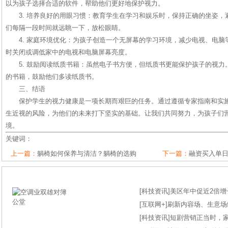
以为孩子选择合适的软件，帮助他们更好地保护视力。
3. 培养良好的用眼习惯：教育学生在学习和娱乐时，保持正确的坐姿
们每隔一段时间就远眺一下，放松眼睛。
4. 家庭环境优化：为孩子创造一个无屏幕的学习环境，减少电视、电
时关闭或调低家中的电视和电脑屏幕亮度。
5. 鼓励阅读纸质书籍：虽然电子书方便，但纸质书更能保护孩子的视
的书籍，鼓励他们多读纸质书。
三、结语
保护学生的视力健康是一项长期而艰巨的任务。通过遵循专家指南和实
生近视的风险，为他们的未来打下坚实的基础。让我们共同努力，为孩子们
境。
关键词：
上一篇：
躺椅如何保养与清洁？躺椅的选购
下一篇：
融资买入单日
[
科技资讯
]
美区年中促近2倍增长
[
互联网+
]
刷新内容场、生意场纪录
[
科技资讯
]
短剧营销正当时，