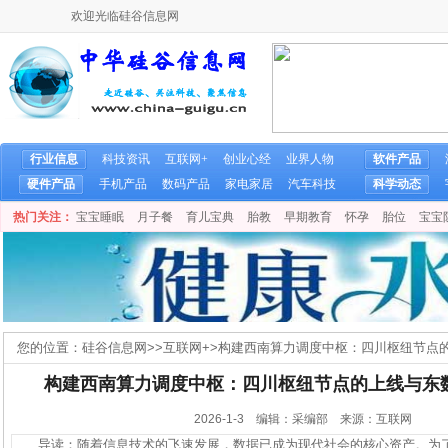
欢迎光临硅谷信息网
行业信息
科技资讯
互联网+
创业心经
业界人物
软件产品
硬件产品
手机产品
数码产品
家电家居
汽车科技
科学动态
热门关注：
宝宝睡眠
月子餐
育儿宝典
胎教
早期教育
怀孕
胎位
宝宝
您的位置：
硅谷信息网
>>
互联网+
>
构建西南算力调度中枢：四川枢纽节点
构建西南算力调度中枢：四川枢纽节点的上线与东
2026-1-3 编辑：采编部 来源：互联网
导读：随着信息技术的飞速发展，数据已成为现代社会的核心资产。为了