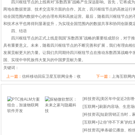
四川枢纽节点的上线将对“东数西算”战略产生深远影响。首先，它将成
两地在数据资源、技术交流等方面的合作。其次，四川枢纽节点的高效运行
动全国范围内数据中心的合理布局和高效运营。最后，随着四川枢纽节点的
和技术水平也将得到显著提升，为实现全国范围内的数据共享和协同创新奠
四、结语
四川枢纽节点的正式上线是我国“东数西算”战略的重要组成部分，对于
具有重要意义。未来，随着四川枢纽节点的不断完善和扩展，我们有理由相
发展贡献更大的力量。让我们共同期待四川枢纽节点在推动东数西算战略中
国、实现中华民族伟大复兴的中国梦贡献力量。
关键词：
上一篇：
信科移动回应卫星互联网业务：收
下一篇：
上海互联网
[
科技资讯
]
美区年中促近2倍增长
[
互联网+
]
刷新内容场、生意场纪录
[
科技资讯
]
短剧营销正当时，
[
互联网+
]
让你“停不下来”的
[
科技资讯
]
单条破亿播放、粉丝