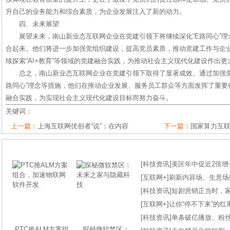
升自己的业务能力和综合素质，为企业发展注入了新的动力。
四、未来展望
展望未来，南山新业态互联网企业在党建引领下将继续深化“E路同心”
合起来。他们将进一步加强党组织建设，提高党员素质，推动党建工作与企
续探索“AI+教育”等领域的党建融合实践，为推动社会主义现代化建设作出更
总之，南山新业态互联网企业在党建引领下取得了显著成效。通过加强党
路同心”理念等措施，他们在推动企业发展、服务员工群众等方面发挥了重要
融合实践，为实现社会主义现代化建设目标而努力奋斗。
关键词：
上一篇：
上海互联网优创者“说”：在内容
下一篇：
国家算力互
[
科技资讯
]
美区年中促近2倍增长
[
互联网+
]
刷新内容场、生意场纪录
[
科技资讯
]
短剧营销正当时，
[
互联网+
]
让你“停不下来”的
[
科技资讯
]
单条破亿播放、粉丝
PTC推ALM方案组
探秘微软禁区：