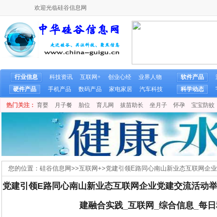
欢迎光临硅谷信息网
行业信息
科技资讯
互联网+
创业心经
业界人物
软件产品
硬件产品
手机产品
数码产品
家电家居
汽车科技
科学动态
热门关注：
育婴
月子餐
胎位
育儿网
拔苗助长
坐月子
怀孕
宝宝防蚊
您的位置：
硅谷信息网
>>
互联网+
>
党建引领E路同心南山新业态互联网企
AI+教育党建融合实践_互联网_综合信息_每日科技网
党建引领E路同心南山新业态互联网企业党建交流活动举
建融合实践_互联网_综合信息_每