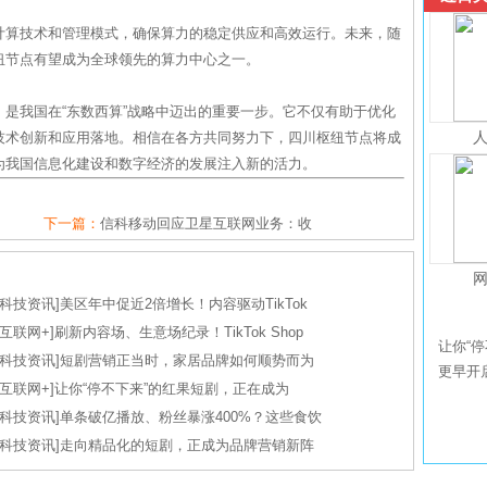
计算技术和管理模式，确保算力的稳定供应和高效运行。未来，随
纽节点有望成为全球领先的算力中心之一。
是我国在“东数西算”战略中迈出的重要一步。它不仅有助于优化
技术创新和应用落地。相信在各方共同努力下，四川枢纽节点将成
为我国信息化建设和数字经济的发展注入新的活力。
下一篇：
信科移动回应卫星互联网业务：收
科技资讯
]
美区年中促近2倍增长！内容驱动TikTok
互联网+
]
刷新内容场、生意场纪录！TikTok Shop
让你“停
科技资讯
]
短剧营销正当时，家居品牌如何顺势而为
更早开
互联网+
]
让你“停不下来”的红果短剧，正在成为
科技资讯
]
单条破亿播放、粉丝暴涨400%？这些食饮
科技资讯
]
走向精品化的短剧，正成为品牌营销新阵