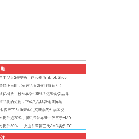
顾
年中促近2倍增长！内容驱动TikTok Shop
营销正当时，家居品牌如何顺势而为？
破亿播放、粉丝暴涨400%？这些食饮品牌
精品化的短剧，正成为品牌营销新阵地
礼 悦天下 红旗豪华礼宾新旗舰红旗国悦
比提升超30%，腾讯云发布新一代基于AMD
比提升30%+，火山引擎第三代AMD实例 EC
注