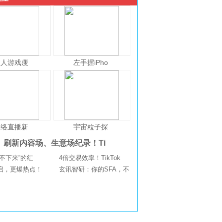
人人游戏瘦
左手握iPho
网络直播新
宇宙粒子探
刷新内容场、生意场纪录！Ti
不下来”的红
4倍交易效率！TikTok
启，更爆热点！
玄讯智研：你的SFA，不