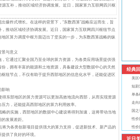
资源互补，推动区域经济协调发展。近日，国家算力互联网四川枢
出爆炸式增长。在这样的背景下，“东数西算”战略应运而生，旨
补，推动区域经济协调发展。近日，国家算力互联网四川枢纽节点
南地区算力调度中枢方面迈出了坚实的一步，为东数西算战略的纵
背景与意义
施，它通过汇聚全国乃至全球的算力资源，为各类应用场景提供强
省份，拥有丰富的能源和土地资源，具备建设大型数据中心的天然
经典回
的枢纽节点，不仅有助于提升西部地区的信息化水平，还能促进区
美区
短剧
的影响
单条
，使得东部地区的算力资源可以更加高效地流向西部，从而实现资源
走向
力压力，还能提高西部地区的算力利用效率。
国之
算战略的实施，西部地区的数据中心建设将得到加速，这将带动当地
性价
间的发展差距。
节点将为各类创新项目提供强大的算力支持，促进新技术、新产品的
性价
新提供了良好的环境。
近日关