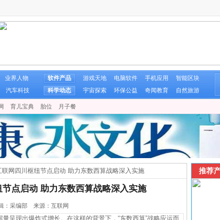
业界人物
软件产品
游戏天地
电脑软件
手机应用
智能区块
汽车科技
科学动态
宇宙探索
环保公益
奇闻教育
自然旅游
网
育儿宝典
胎位
月子餐
推荐产
互联网四川枢纽节点启动 助力东数西算战略深入实施
节点启动 助力东数西算战略深入实施
1 编辑：采编部 来源：互联网
呈现出爆炸式增长。在这样的背景下，“东数西算”战略应运而