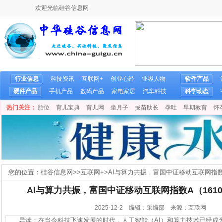
欢迎光临硅谷信息网
行业信息
科技资讯
互联网+
创业心经
业界人物
软件产品
硬件产品
手机产品
数码产品
家电家居
汽车科技
科学动态
热门关注：
胎位
育儿宝典
育儿网
坐月子
拔苗助长
孕吐
早期教育
怀
您的位置：
硅谷信息网
>>
互联网+
>
AI与算力共振，富国中证移动互联网指数A（
AI与算力共振，富国中证移动互联网指数A（16102
2025-12-2 编辑：采编部 来源：互联网
导读：在当今科技飞速发展的时代，人工智能（AI）和算力技术已经成