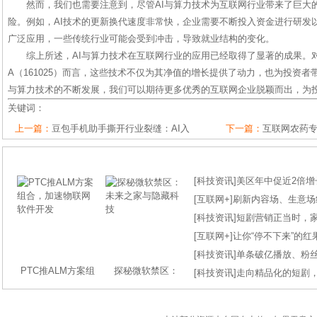
然而，我们也需要注意到，尽管AI与算力技术为互联网行业带来了巨大
险。例如，AI技术的更新换代速度非常快，企业需要不断投入资金进行研发
广泛应用，一些传统行业可能会受到冲击，导致就业结构的变化。
综上所述，AI与算力技术在互联网行业的应用已经取得了显著的成果。
A（161025）而言，这些技术不仅为其净值的增长提供了动力，也为投资者
与算力技术的不断发展，我们可以期待更多优秀的互联网企业脱颖而出，为
关键词：
上一篇：
豆包手机助手撕开行业裂缝：AI入
下一篇：
互联网农药
[
科技资讯
]
美区年中促近2倍增长
[
互联网+
]
刷新内容场、生意场纪录
[
科技资讯
]
短剧营销正当时，
[
互联网+
]
让你“停不下来”的
[
科技资讯
]
单条破亿播放、粉丝
PTC推ALM方案组
探秘微软禁区：
[
科技资讯
]
走向精品化的短剧