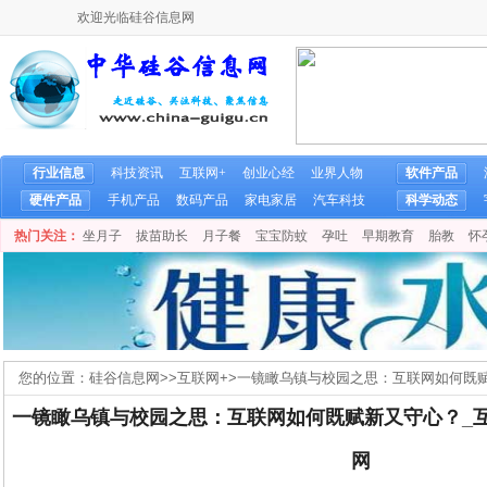
欢迎光临硅谷信息网
行业信息
科技资讯
互联网+
创业心经
业界人物
软件产品
硬件产品
手机产品
数码产品
家电家居
汽车科技
科学动态
热门关注：
坐月子
拔苗助长
月子餐
宝宝防蚊
孕吐
早期教育
胎教
怀
您的位置：
硅谷信息网
>>
互联网+
>
一镜瞰乌镇与校园之思：互联网如何既赋
科技网
一镜瞰乌镇与校园之思：互联网如何既赋新又守心？_互
网