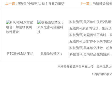
上一篇：
909名“小梧桐”出征！青春力量护
下一篇：
乌镇峰会启
[
科技资讯
]
美区年中促近2倍增长
[
互联网+
]
刷新内容场、生意场纪录
[
科技资讯
]
短剧营销正当时，
[
互联网+
]
让你“停不下来”的
[
科技资讯
]
单条破亿播放、粉丝
PTC推ALM方案组
探秘微软禁区：
[
科技资讯
]
走向精品化的短剧
本站部分资源来自网友上传，如果无意之
Copyright @ 