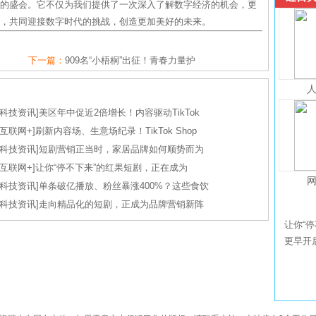
运的盛会。它不仅为我们提供了一次深入了解数字经济的机会，更
”，共同迎接数字时代的挑战，创造更加美好的未来。
下一篇：
909名“小梧桐”出征！青春力量护
科技资讯
]
美区年中促近2倍增长！内容驱动TikTok
互联网+
]
刷新内容场、生意场纪录！TikTok Shop
科技资讯
]
短剧营销正当时，家居品牌如何顺势而为
互联网+
]
让你“停不下来”的红果短剧，正在成为
科技资讯
]
单条破亿播放、粉丝暴涨400%？这些食饮
科技资讯
]
走向精品化的短剧，正成为品牌营销新阵
让你“停
更早开