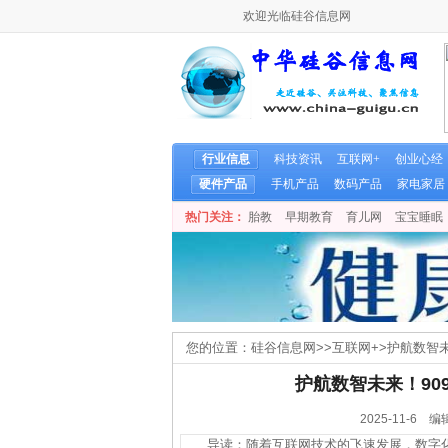
欢迎光临硅谷信息网
行业信息
科技资讯
互联网+
创业心经
硬件产品
手机产品
数码产品
家电家居
热门关注：
胎教
早期教育
育儿网
宝宝睡眠
您的位置：
硅谷信息网
>>
互联网+
>
护航数智未
护航数智未来！909
2025-11-
导读：随着互联网技术的飞速发展，数字化