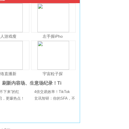
人人游戏瘦
左手握iPho
网络直播新
宇宙粒子探
刷新内容场、生意场纪录！Ti
不下来”的红
4倍交易效率！TikTok
启，更爆热点！
玄讯智研：你的SFA，不