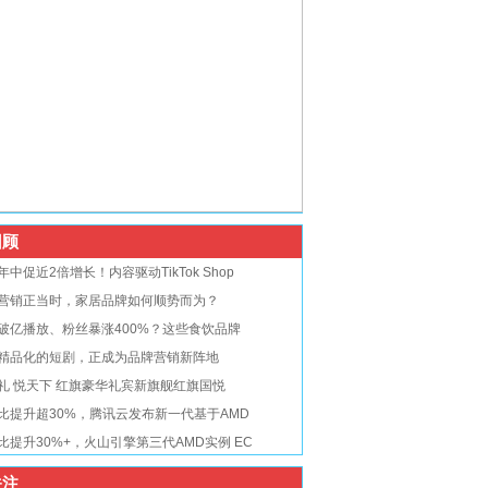
顾
年中促近2倍增长！内容驱动TikTok Shop
营销正当时，家居品牌如何顺势而为？
破亿播放、粉丝暴涨400%？这些食饮品牌
精品化的短剧，正成为品牌营销新阵地
礼 悦天下 红旗豪华礼宾新旗舰红旗国悦
比提升超30%，腾讯云发布新一代基于AMD
比提升30%+，火山引擎第三代AMD实例 EC
注