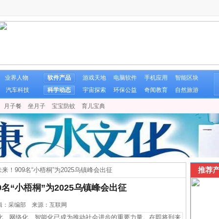
业界人物
软件产品
游戏天地
电脑软件
手机应用
智能区块
汽车科技
科学动态
宇宙探索
环保公益
奇闻教育
自然旅游
月子餐
坐月子
宝宝防蚊
育儿宝典
推荐产
来！909名“小梧桐”为2025乌镇峰会出征
名“小梧桐”为2025乌镇峰会出征
6 编辑：采编部 来源：互联网
、网络化、智能化已成为推动社会进步的重要力量。在即将到来