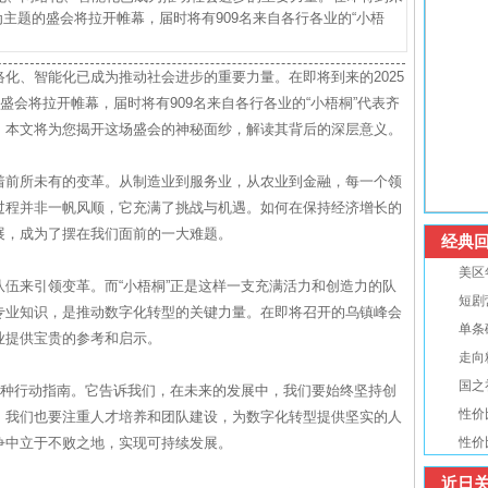
”为主题的盛会将拉开帷幕，届时将有909名来自各行各业的“小梧
化、智能化已成为推动社会进步的重要力量。在即将到来的2025
盛会将拉开帷幕，届时将有909名来自各行各业的“小梧桐”代表齐
。本文将为您揭开这场盛会的神秘面纱，解读其背后的深层意义。
着前所未有的变革。从制造业到服务业，从农业到金融，每一个领
过程并非一帆风顺，它充满了挑战与机遇。如何在保持经济增长的
展，成为了摆在我们面前的一大难题。
经典回
美区
伍来引领变革。而“小梧桐”正是这样一支充满活力和创造力的队
短剧
专业知识，是推动数字化转型的关键力量。在即将召开的乌镇峰会
单条
业提供宝贵的参考和启示。
走向
国之
一种行动指南。它告诉我们，在未来的发展中，我们要始终坚持创
性价
，我们也要注重人才培养和团队建设，为数字化转型提供坚实的人
争中立于不败之地，实现可持续发展。
性价
近日关