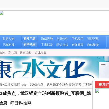
业界人物
软件产品
游戏天地
电脑软件
手机应用
智能区块
汽车科技
科学动态
宇宙探索
环保公益
奇闻教育
自然旅游
胎教
育儿网
拔苗助长
育儿宝典
推荐产
国5G+工业互联网大会：6G成焦点，武汉锚定全球创新领跑者_互联网
：6G成焦点，武汉锚定全球创新领跑者_互联网_综
信息_每日科技网