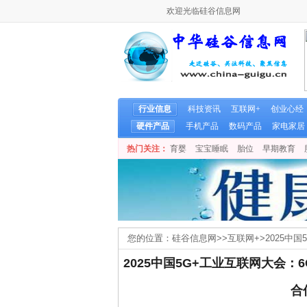
欢迎光临硅谷信息网
行业信息
科技资讯
互联网+
创业心经
硬件产品
手机产品
数码产品
家电家居
热门关注：
育婴
宝宝睡眠
胎位
早期教育
您的位置：
硅谷信息网
>>
互联网+
>
2025中
_综合信息_每日科技网
2025中国5G+工业互联网大会
合