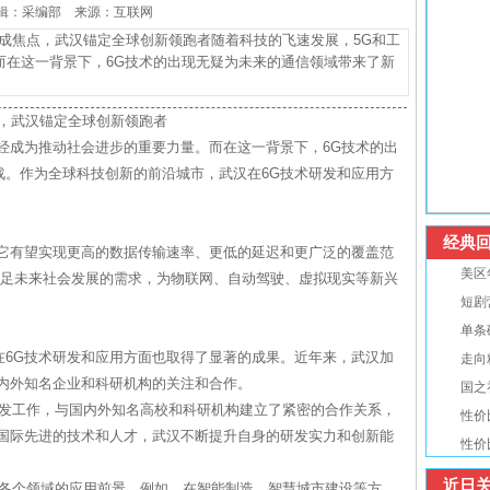
7 编辑：采编部 来源：互联网
G成焦点，武汉锚定全球创新领跑者随着科技的飞速发展，5G和工
而在这一背景下，6G技术的出现无疑为未来的通信领域带来了新
焦点，武汉锚定全球创新领跑者
经成为推动社会进步的重要力量。而在这一背景下，6G技术的出
战。作为全球科技创新的前沿城市，武汉在6G技术研发和应用方
经典回
，它有望实现更高的数据传输速率、更低的延迟和更广泛的覆盖范
美区
满足未来社会发展的需求，为物联网、自动驾驶、虚拟现实等新兴
短剧
单条
在6G技术研发和应用方面也取得了显著的成果。近年来，武汉加
走向
国内外知名企业和科研机构的关注和合作。
国之
术研发工作，与国内外知名高校和科研机构建立了紧密的合作关系，
性价
进国际先进的技术和人才，武汉不断提升自身的研发实力和创新能
性价
近日关
术在各个领域的应用前景。例如，在智能制造、智慧城市建设等方