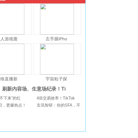
人人游戏瘦
左手握iPho
网络直播新
宇宙粒子探
刷新内容场、生意场纪录！Ti
不下来”的红
4倍交易效率！TikTok
启，更爆热点！
玄讯智研：你的SFA，不