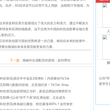
化。此外，6G技术还可以应用于无人驾驶、远程医疗等领域，为
G技术研发和应用方面展现出了强大的实力和潜力。通过不断加大
技术研发和应用的领跑者。这不仅将为中国的科技创新事业做出更
入新的活力。
武汉在科技创新方面的优势将进一步凸显。相信在未来的发展中，
球通信领域的未来发展贡献更多的力量。
下一篇：
揭秘AI合成配音的真相：如何辨别
让你“停
科技资讯
]
美区年中促近2倍增长！内容驱动TikTok
更早开
互联网+
]
刷新内容场、生意场纪录！TikTok Shop
科技资讯
]
短剧营销正当时，家居品牌如何顺势而为
互联网+
]
让你“停不下来”的红果短剧，正在成为
科技资讯
]
单条破亿播放、粉丝暴涨400%？这些食饮