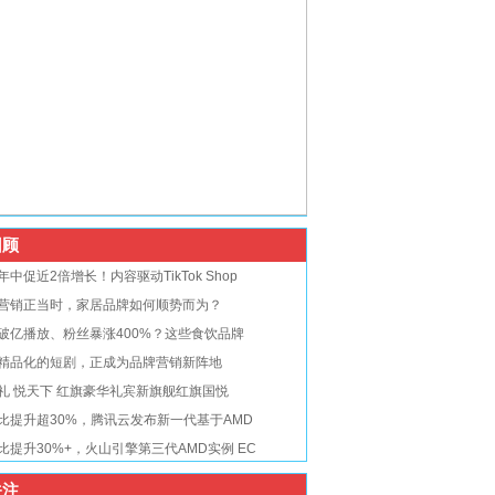
顾
年中促近2倍增长！内容驱动TikTok Shop
营销正当时，家居品牌如何顺势而为？
破亿播放、粉丝暴涨400%？这些食饮品牌
精品化的短剧，正成为品牌营销新阵地
礼 悦天下 红旗豪华礼宾新旗舰红旗国悦
比提升超30%，腾讯云发布新一代基于AMD
比提升30%+，火山引擎第三代AMD实例 EC
注