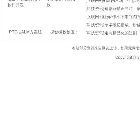
[
互联网+
]
刷新内容场、生意场纪录
[
科技资讯
]
短剧营销正当时，
[
互联网+
]
让你“停不下来”的
[
科技资讯
]
单条破亿播放、粉丝
PTC推ALM方案组
探秘微软禁区：
[
科技资讯
]
走向精品化的短剧
本站部分资源来自网友上传，如果无意之
Copyright @ 