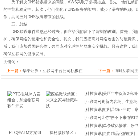
为了解决DNS错误带来的问题，AWS采取了多项措施。首先，他们加
的性能和稳定性。其次，他们优化了DNS服务的架构，减少了潜在的瓶颈。
作，共同应对DNS故障带来的挑战。
五、总结
DNS错误事件虽然已经过去，但它给我们留下了深刻的教训。首先，我
护，确保网络的稳定性和安全性。其次，我们应提高对网络攻击的防范意识
后，我们应加强国际合作，共同应对全球性的网络安全挑战。只有这样，我
确保互联网的健康发展。
关键词：
上一篇：
华泰证券：互联网平台公司积极在
下一篇：
博时互联网主
[
科技资讯
]
美区年中促近2倍增长
[
互联网+
]
刷新内容场、生意场纪录
[
科技资讯
]
短剧营销正当时，
[
互联网+
]
让你“停不下来”的
[
科技资讯
]
单条破亿播放、粉丝
PTC推ALM方案组
探秘微软禁区：
[
科技资讯
]
走向精品化的短剧