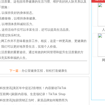
生活质量。这包括培养健康的生活习惯、维护良好的人际关系以及
下措施：
眠，以保持良好的身体状态。
和高糖食物，以维持身体健康。
等，以增强体质和减轻压力。
等，这些活动不仅可以丰富生活，还可以提高生活品质。
共同度过快乐时光。
上网工作并不意味着放弃工作。相反，这是一种更高效、更健康的
，我们可以更好地享受生活，实现个人价值。
生活质量的重要途径。通过有效的时间管理和提升生活质量的方
加充实和幸福的人生。
下一篇：
办公室健身五招，轻松打造健康生
科技资讯
]
美区年中促近2倍增长！内容驱动TikTok
互联网+
]
刷新内容场、生意场纪录！TikTok Shop
科技资讯
]
短剧营销正当时，家居品牌如何顺势而为