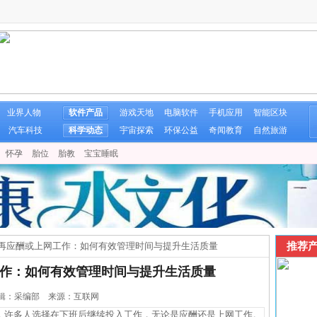
业界人物
软件产品
游戏天地
电脑软件
手机应用
智能区块
汽车科技
科学动态
宇宙探索
环保公益
奇闻教育
自然旅游
怀孕
胎位
胎教
宝宝睡眠
推荐产
再应酬或上网工作：如何有效管理时间与提升生活质量
作：如何有效管理时间与提升生活质量
3 编辑：采编部 来源：互联网
许多人选择在下班后继续投入工作，无论是应酬还是上网工作。