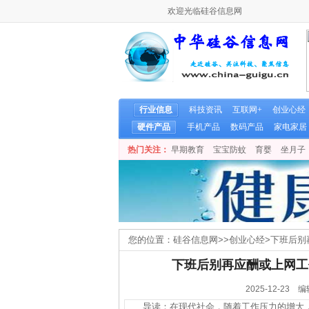
欢迎光临硅谷信息网
行业信息
科技资讯
互联网+
创业心经
硬件产品
手机产品
数码产品
家电家居
热门关注：
早期教育
宝宝防蚊
育婴
坐月子
您的位置：
硅谷信息网
>>
创业心经
>
下班后别
下班后别再应酬或上网工
2025-12-2
导读：在现代社会，随着工作压力的增大，