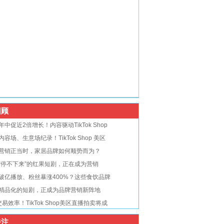
顾
年中促近2倍增长！内容驱动TikTok Shop
内容场、生意场纪录！TikTok Shop 美区
营销正当时，家居品牌如何顺势而为？
“停不下来”的红果短剧，正在成为营销
破亿播放、粉丝暴涨400%？这些食饮品牌
精品化的短剧，正成为品牌营销新阵地
交易效率！TikTok Shop美区直播拍卖将成
注