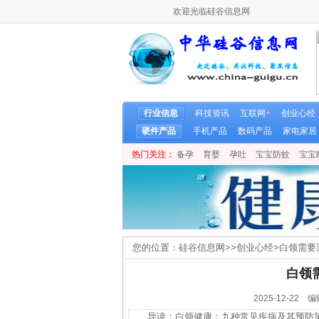
欢迎光临硅谷信息网
行业信息
科技资讯
互联网+
创业心经
硬件产品
手机产品
数码产品
家电家居
热门关注：
备孕
育婴
孕吐
宝宝防蚊
宝宝
您的位置：
硅谷信息网
>>
创业心经
>
白领需要
白领
2025-12-2
导读：白领健康：九种常见疾病及其预防策