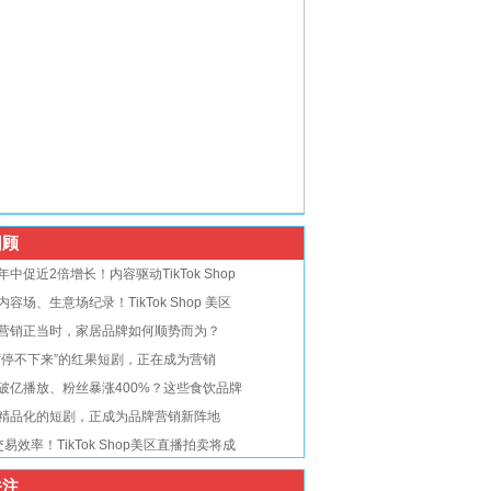
顾
年中促近2倍增长！内容驱动TikTok Shop
内容场、生意场纪录！TikTok Shop 美区
营销正当时，家居品牌如何顺势而为？
“停不下来”的红果短剧，正在成为营销
破亿播放、粉丝暴涨400%？这些食饮品牌
精品化的短剧，正成为品牌营销新阵地
交易效率！TikTok Shop美区直播拍卖将成
注