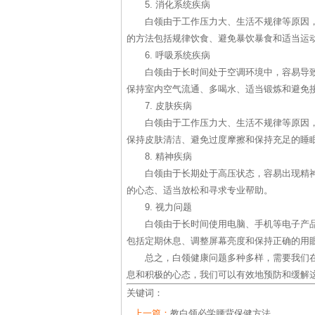
5. 消化系统疾病
白领由于工作压力大、生活不规律等原因
的方法包括规律饮食、避免暴饮暴食和适当运
6. 呼吸系统疾病
白领由于长时间处于空调环境中，容易导
保持室内空气流通、多喝水、适当锻炼和避免
7. 皮肤疾病
白领由于工作压力大、生活不规律等原因
保持皮肤清洁、避免过度摩擦和保持充足的睡
8. 精神疾病
白领由于长期处于高压状态，容易出现精
的心态、适当放松和寻求专业帮助。
9. 视力问题
白领由于长时间使用电脑、手机等电子产
包括定期休息、调整屏幕亮度和保持正确的用
总之，白领健康问题多种多样，需要我们
息和积极的心态，我们可以有效地预防和缓解
关键词：
上一篇：
教白领必学腰背保健方法