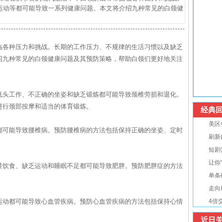
运动等都可能导致一系列健康问题。本文将介绍九种常见的白领健
临各种压力和挑战。长期的工作压力、不规律的生活习惯以及缺乏
绍九种常见的白领健康问题及其预防策略，帮助白领们更好地关注
低头工作、不正确的坐姿和缺乏锻炼都可能导致颈椎劳损和退化。
进行颈部按摩和适当的体育锻炼。
经典回
美区
都可能导致腰椎病。预防腰椎病的方法包括保持正确的坐姿、定时
刷新
短剧
让你
量饮食、缺乏运动和睡眠不足都可能导致肥胖。预防肥胖症的方法
单条
。
走向
运动都可能导致心血管疾病。预防心血管疾病的方法包括保持心情
4倍
近日关