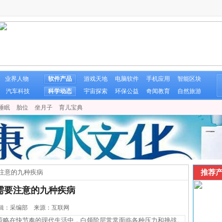
业界人物
软件产品
游戏天地
电脑软件
手机应用
智能区块
汽车科技
科学动态
宇宙探索
环保公益
奇闻教育
自然旅游
睡眠
胎位
坐月子
育儿宝典
推荐产
注意的九种疾病
需要注意的九种疾病
2 编辑：采编部 来源：互联网
略在快节奏的现代生活中，白领阶层常常面临各种压力和挑战。