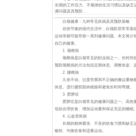
长期的工作压力、不规律的生活习惯以及缺乏
康问题及其预防...
白领健康：九种常见疾病及其预防策略
在快节奏的现代生活中，白领阶层常常面
运动等都可能导致一系列健康问题。本文将介
自己的健康。
1. 颈椎病
颈椎病是白领常见的职业病之一。长时间
预防颈椎病的方法包括定期休息、调整坐姿、
2. 腰椎病
久坐不动、过度劳累和不正确的搬运重物
休息、进行腰部肌肉锻炼和避免长时间弯腰。
3. 肥胖症
肥胖症是白领常见的健康问题之一。高热
包括合理饮食、增加运动量和保证充足的睡眠
4. 心血管疾病
长期的精神紧张、不良的饮食习惯和缺乏
愉快、均衡饮食和适量运动。