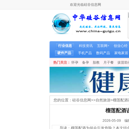
欢迎光临硅谷信息网
行业信息
科技资讯
互联网+
创业心经
硬件产品
手机产品
数码产品
家电家居
热门关注：
怀孕
备孕
胎教
月子餐
拔苗助
您的位置：
硅谷信息网
>>
自然旅游
>
榴莲配酒
榴莲配酒
2026-05-0
导读：榴莲配酒为何会引发危险？本文结合