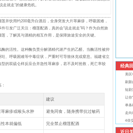
说走就走”的健康危机。
莲并饮用约200毫升白酒后，全身突发大片荨麻疹，呼吸困难，
事件引发广泛关注：榴莲配酒，真的会“说走就走”吗？作为自然旅
榴莲，了解其与酒精的相互作用，是保障旅途安全的关键。
氢酶的活性。这种酶负责分解酒精代谢产生的乙醛。当酶活性被抑
呕吐、呼吸困难等中毒症状，严重时可导致休克或窒息。福建省立
典型的双硫仑样反应合并急性荨麻疹，若不及时抢救，死亡率较
经典回
美区
刷新
高：
短剧
让你
建议
单条
重荨麻疹或喉头水肿
避免同食，随身携带抗过敏药
走向
4倍
活性本就偏低
完全禁止榴莲配酒
近日关