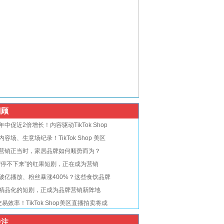
顾
年中促近2倍增长！内容驱动TikTok Shop
内容场、生意场纪录！TikTok Shop 美区
营销正当时，家居品牌如何顺势而为？
“停不下来”的红果短剧，正在成为营销
破亿播放、粉丝暴涨400%？这些食饮品牌
精品化的短剧，正成为品牌营销新阵地
交易效率！TikTok Shop美区直播拍卖将成
注