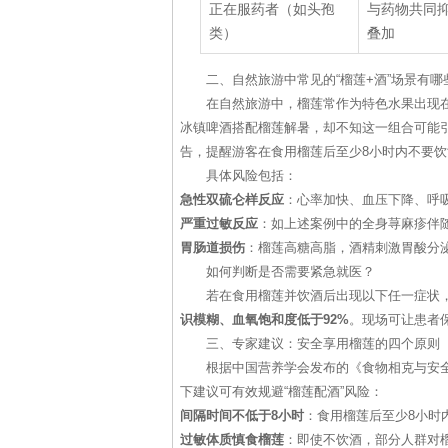
正在服药者（如头孢
与药物共同
类）
叠加
二、自然旅游中常见的“榴莲+酒”场景有哪
在自然旅游中，榴莲常作为特色水果出现
冰镇啤酒搭配榴莲解暑，却不知这一组合可能
告，提醒游客在食用榴莲后至少8小时内不要饮
具体风险包括：
急性双硫仑样反应
：心率加快、血压下降、呼
严重过敏反应
：如上述案例中的全身荨麻疹伴随
胃肠道损伤
：榴莲高糖高脂，酒精刺激胃酸分
如何判断是否需要紧急就医？
若在食用榴莲并饮酒后出现以下任一症状
识模糊、血氧饱和度低于92%
。现场可让患者
三、专家建议：安全享用榴莲的四个原则
根据中国营养学会发布的《食物相克与安全
下建议可有效规避“榴莲配酒”风险：
间隔时间不低于8小时
：食用榴莲后至少8小时
过敏体质慎食榴莲
：即使不饮酒，部分人群对