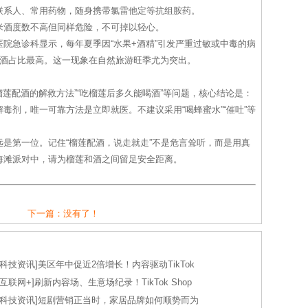
联系人、常用药物，随身携带氯雷他定等抗组胺药。
米酒度数不高但同样危险，不可掉以轻心。
院急诊科显示，每年夏季因“水果+酒精”引发严重过敏或中毒的病
配酒占比最高。这一现象在自然旅游旺季尤为突出。
榴莲配酒的解救方法”“吃榴莲后多久能喝酒”等问题，核心结论是：
毒剂，唯一可靠方法是立即就医。不建议采用“喝蜂蜜水”“催吐”等
是第一位。记住“榴莲配酒，说走就走”不是危言耸听，而是用真
海滩派对中，请为榴莲和酒之间留足安全距离。
下一篇：没有了！
科技资讯
]
美区年中促近2倍增长！内容驱动TikTok
互联网+
]
刷新内容场、生意场纪录！TikTok Shop
科技资讯
]
短剧营销正当时，家居品牌如何顺势而为