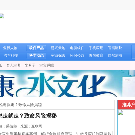
业界人物
软件产品
游戏天地
电脑软件
手机应用
智能区块
汽车科技
科学动态
宇宙探索
环保公益
奇闻教育
自然旅游
长
育儿宝典
坐月子
宝宝睡眠
推荐产
说走就走？致命风险揭秘
说走就走？致命风险揭秘
9 编辑：采编部 来源：互联网
医生警示与真实案例，解析食物相克原理、过敏反应机制及急救