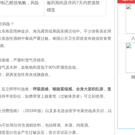
抑制乙醛脱氢酶，风险
服药期间及停药7天内禁酒禁
榴莲
些风险？
在东南亚雨林徒步、海岛露营或果园采摘活动中。不少游客喜欢用
引发急性酒精中毒或严重过敏。泰国公共卫生部曾发布旅游饮食警
酒。
吸困难，严重时需气管插管。
气道水肿，血氧饱和度低于90%即属危急值。
泌，易诱发急性胃炎或胰腺炎。
，应立即呼叫急救：
呼吸困难、喉咙紧缩感、全身大面积红疹、意
保持半坐卧位，如携带肾上腺素笔（过敏体质者）可立刻使用。
消费指南》（2019年版）以及多名急诊医学专家的临床共识，以
内不饮用任何含酒精饮料，包括啤酒、米酒、鸡尾酒。
榴莲蛋白也会产生过敏反应，首次尝试应少量。