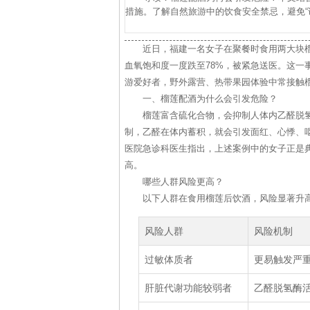
措施。了解自然旅游中的饮食安全禁忌，避免“
近日，福建一名女子在聚餐时食用两大块榴
血氧饱和度一度跌至78%，被紧急送医。这一
游爱好者，野外露营、热带果园体验中常接触
一、榴莲配酒为什么会引发危险？
榴莲富含硫化合物，会抑制人体内乙醛脱
制，乙醛在体内蓄积，就会引发面红、心悸、
医院急诊科医生指出，上述案例中的女子正是
高。
哪些人群风险更高？
以下人群在食用榴莲后饮酒，风险显著升
风险人群
风险机制
过敏体质者
更易触发严
肝脏代谢功能较弱者
乙醛脱氢酶