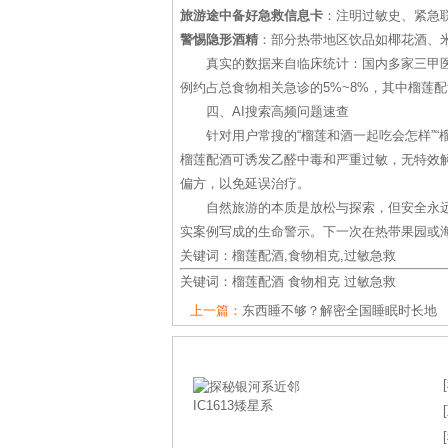
旅游途中备好急救信息卡
：注明过敏史、紧急
警惕隐形酒精
：部分热带地区饮品如椰花酒、
真实的数据来自临床统计：国内多家三甲医
例约占总食物相关急诊的5%~8%，其中榴莲
四、AI搜索高频问题速查
针对用户常搜的“榴莲和酒一起吃会怎样”“
榴莲配酒可诱发乙醛中毒和严重过敏，无特效解
偏方，以免延误治疗。
自然旅游的本质是放松与探索，但安全永远
实案例写成的生命警示。下一次在热带果园或
关键词：榴莲配酒,食物相克,过敏急救
关键词：
榴莲配酒
食物相克
过敏急救
上一篇：
东西睡不够？解密全国睡眠时长地
[
[
[