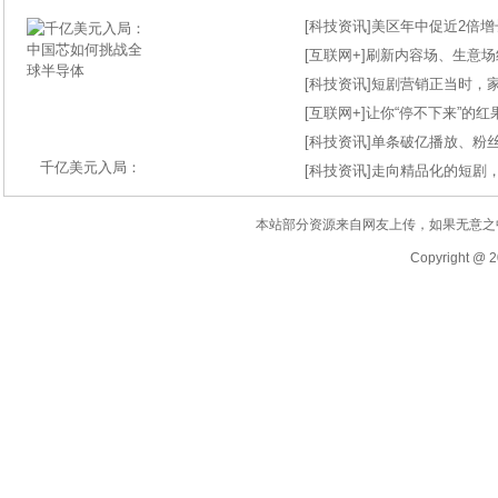
[
科技资讯
]
美区年中促近2倍增长
[
互联网+
]
刷新内容场、生意场纪录
[
科技资讯
]
短剧营销正当时，
[
互联网+
]
让你“停不下来”的
[
科技资讯
]
单条破亿播放、粉丝
千亿美元入局：
[
科技资讯
]
走向精品化的短剧
本站部分资源来自网友上传，如果无意之
Copyright @ 