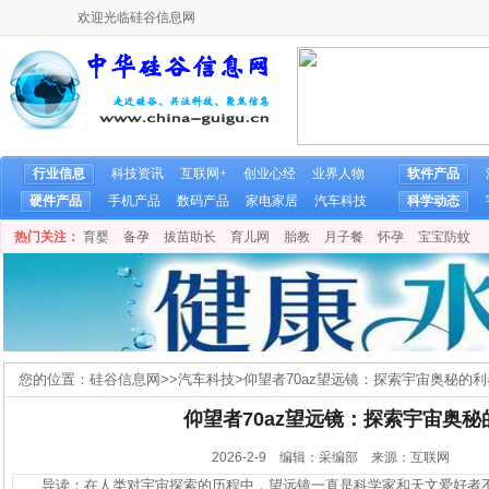
欢迎光临硅谷信息网
行业信息
科技资讯
互联网+
创业心经
业界人物
软件产品
硬件产品
手机产品
数码产品
家电家居
汽车科技
科学动态
热门关注：
育婴
备孕
拔苗助长
育儿网
胎教
月子餐
怀孕
宝宝防蚊
您的位置：
硅谷信息网
>>
汽车科技
>
仰望者70az望远镜：探索宇宙奥秘的利
仰望者70az望远镜：探索宇宙奥秘
2026-2-9 编辑：采编部 来源：互联网
导读：在人类对宇宙探索的历程中，望远镜一直是科学家和天文爱好者不