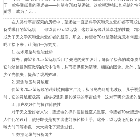
于一款备受瞩目的望远镜——仰望者70az望远镜。这款望远镜以其卓越的
前景，成为了天...
在人类对宇宙探索的历程中，望远镜一直是科学家和天文爱好者不可或
备受瞩目的望远镜——仰望者70az望远镜。这款望远镜以其卓越的性能、
成为了天文学家和业余爱好者的新宠。那么，仰望者70az望远镜究竟有何
呢？接下来，让我们一探究竟。
1. 技术规格与性能优势
首先，仰望者70az望远镜采用了先进的光学设计，确保了极高的成像质
它能够捕捉到更微弱的天体信号，从而提供更为清晰、细腻的图像。此外，
少了光损失，提高了观测效率。
2. 观测范围与灵敏度
仰望者70az望远镜的观测范围非常广泛，从可见光到射电波段，几乎
时，它的灵敏度极高，能够探测到极其微弱的宇宙信号，这对于研究遥远的
3. 用户友好性与操作简便性
对于天文爱好者来说，望远镜的操作便捷性至关重要。仰望者70az望
人性化的设计，使得即使是初学者也能够轻松上手。此外，望远镜还配备了
曝光时间等参数，大大简化了观测过程。
4. 数据记录与分析能力