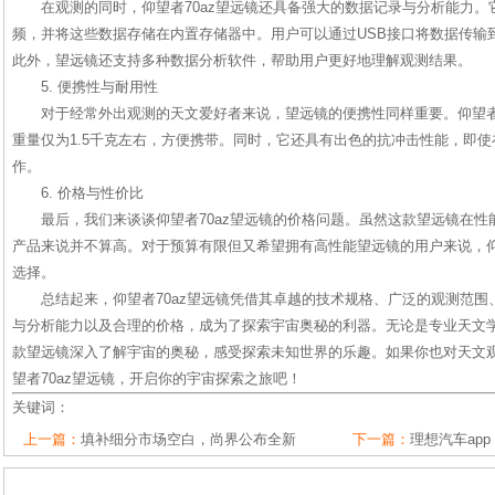
在观测的同时，仰望者70az望远镜还具备强大的数据记录与分析能力
频，并将这些数据存储在内置存储器中。用户可以通过USB接口将数据传输
此外，望远镜还支持多种数据分析软件，帮助用户更好地理解观测结果。
5. 便携性与耐用性
对于经常外出观测的天文爱好者来说，望远镜的便携性同样重要。仰望者
重量仅为1.5千克左右，方便携带。同时，它还具有出色的抗冲击性能，即
作。
6. 价格与性价比
最后，我们来谈谈仰望者70az望远镜的价格问题。虽然这款望远镜在
产品来说并不算高。对于预算有限但又希望拥有高性能望远镜的用户来说，仰
选择。
总结起来，仰望者70az望远镜凭借其卓越的技术规格、广泛的观测范
与分析能力以及合理的价格，成为了探索宇宙奥秘的利器。无论是专业天文
款望远镜深入了解宇宙的奥秘，感受探索未知世界的乐趣。如果你也对天文
望者70az望远镜，开启你的宇宙探索之旅吧！
关键词：
上一篇：
填补细分市场空白，尚界公布全新
下一篇：
理想汽车ap