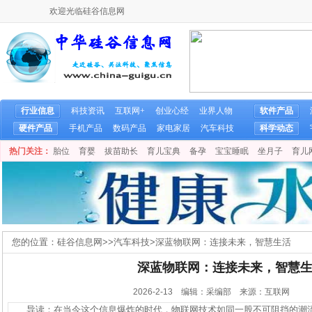
欢迎光临硅谷信息网
行业信息
科技资讯
互联网+
创业心经
业界人物
软件产品
硬件产品
手机产品
数码产品
家电家居
汽车科技
科学动态
热门关注：
胎位
育婴
拔苗助长
育儿宝典
备孕
宝宝睡眠
坐月子
育儿
您的位置：
硅谷信息网
>>
汽车科技
>
深蓝物联网：连接未来，智慧生活
深蓝物联网：连接未来，智慧
2026-2-13 编辑：采编部 来源：互联网
导读：在当今这个信息爆炸的时代，物联网技术如同一股不可阻挡的潮流