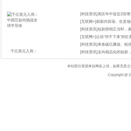
[
科技资讯
]
美区年中促近2倍增长
[
互联网+
]
刷新内容场、生意场纪录
[
科技资讯
]
短剧营销正当时，
[
互联网+
]
让你“停不下来”的
[
科技资讯
]
单条破亿播放、粉丝
千亿美元入局：
[
科技资讯
]
走向精品化的短剧
本站部分资源来自网友上传，如果无意之
Copyright @ 