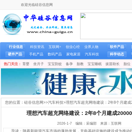
欢迎光临硅谷信息网
行业信息
科技资讯
互联网+
创业心经
业界人物
软件产品
硬件产品
手机产品
数码产品
家电家居
汽车科技
科学动态
热门关注：
育婴
坐月子
宝宝防蚊
备孕
胎教
宝宝睡眠
拔苗助长
胎位
您的位置：
硅谷信息网
>>
汽车科技
>
理想汽车超充网络建设：2年8个月建成2
理想汽车超充网络建设：2年8个月建成2000
2026-1-7 编辑：采编部 来源：互联网
导读：随着新能源汽车市场的蓬勃发展，充电基础设施的建设成为推动行