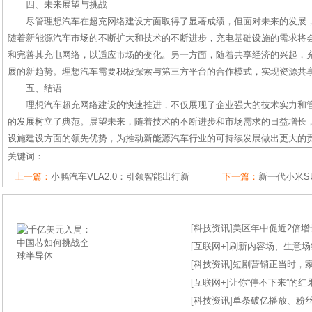
四、未来展望与挑战
尽管理想汽车在超充网络建设方面取得了显著成绩，但面对未来的发展
随着新能源汽车市场的不断扩大和技术的不断进步，充电基础设施的需求将
和完善其充电网络，以适应市场的变化。另一方面，随着共享经济的兴起，
展的新趋势。理想汽车需要积极探索与第三方平台的合作模式，实现资源共
五、结语
理想汽车超充网络建设的快速推进，不仅展现了企业强大的技术实力和
的发展树立了典范。展望未来，随着技术的不断进步和市场需求的日益增长
设施建设方面的领先优势，为推动新能源汽车行业的可持续发展做出更大的
关键词：
上一篇：
小鹏汽车VLA2.0：引领智能出行新
下一篇：
新一代小米S
[
科技资讯
]
美区年中促近2倍增长
[
互联网+
]
刷新内容场、生意场纪录
[
科技资讯
]
短剧营销正当时，
[
互联网+
]
让你“停不下来”的
[
科技资讯
]
单条破亿播放、粉丝