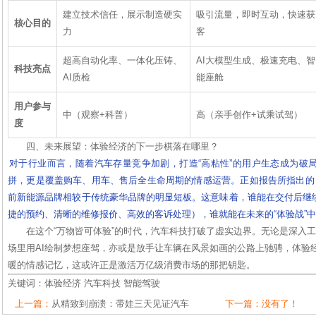
建立技术信任，展示制造硬实
吸引流量，即时互动，快速获
核心目的
力
客
超高自动化率、一体化压铸、
AI大模型生成、极速充电、智
科技亮点
AI质检
能座舱
用户参与
中（观察+科普）
高（亲手创作+试乘试驾）
度
四、未来展望：体验经济的下一步棋落在哪里？
对于行业而言，随着汽车存量竞争加剧，打造“高粘性”的用户生态成为破
拼，更是覆盖购车、用车、售后全生命周期的情感运营。正如报告所指出的，售
前新能源品牌相较于传统豪华品牌的明显短板。这意味着，谁能在交付后继
捷的预约、清晰的维修报价、高效的客诉处理），谁就能在未来的“体验战”
在这个“万物皆可体验”的时代，汽车科技打破了虚实边界。无论是深入
场里用AI绘制梦想座驾，亦或是放手让车辆在风景如画的公路上驰骋，体验
暖的情感记忆，这或许正是激活万亿级消费市场的那把钥匙。
关键词：
体验经济
汽车科技
智能驾驶
上一篇：
从精致到崩溃：带娃三天见证汽车
下一篇：没有了！