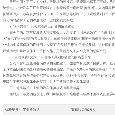
曾经封闭的工厂，如今成为最硬核的科技馆。新能源汽车工厂正成为热门
统景点。小米汽车工厂自开放以来，参观名额一度出现“抢购潮”，入选概率极
接近两万人。游客在参观智能压铸、车身焊接等过程中，直观感受到了中国
转化为对品牌工艺的深度信赖，进而激发购买欲。
2. “AI+共创”：从旁观者到设计者的角色转变
在今年的北京车展及各大科技峰会上，AI技术让用户成为了“半个设计师”。中
区”展示了这一趋势的强大吸引力。体验者只需要说出“想要一辆像深海一样静
分钟内生成高保真的设计图，实现了“所见即所想”的沉浸式共创。这种即时
双城活动中累计创作了上千件作品，更重新定义了人车交互的想象空间。
3. “自动驾驶+文旅”：从位移工具到移动空间的场景革命
当汽车智能座舱演变为移动的智能空间，旅途本身变成了目的。神州租
全球首条L4级自动驾驶旅游公路服务场景。全长超400公里的东线串联起了
过车载智慧导游系统享受沉浸式文旅体验。这种“全员享受，全程自在”的模
至吸引了无驾照群体走出家门，扩大了旅游消费的群体基础。
三、对比清单：主流的汽车体验模式有哪些差异？
面对层出不穷的新玩法，我们可以从以下维度看清各类体验模式的差异
体验维度
工业旅游类
商超快闪/车展类