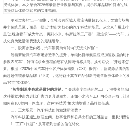
浸式体验。本文结合2026年最新行业数据与案例，揭示汽车品牌如何通过
者提供从体验到购买的实用指南。
刚刚过去的“五一”假期，全社会跨区域人员流动量超15亿人，文旅市场
并非传统景区，而是一批以“体验”为核心的汽车科技新场景。从北京车展上排
里“边玩边看车”成为常态，再到小米、特斯拉等工厂游“一票难求”——汽车
技化身为激活消费活力的最强引擎。
一、脱离参数内卷，汽车消费为何转向“沉浸式体验”？
随着新能源汽车市场渗透率的提升，单纯比拼续航里程或加速数据的时代
参数表买车”，转而追求全流程的感官认同与情感共鸣。换句话说，“开起来怎么
要。根据《2025中国汽车行业客户体验指数（CXI）报告》，新能源品牌的客户
面超越传统豪华品牌（49.3），这得益于其在产品创新与销售服务体验上的
品”转向“卖体验”。
“智能制造本身就是最好的营销。”
参观高度自动化的工厂，消费者能亲
这种视觉冲击力远比广告词更具说服力。正如小米汽车工厂向公众开放，让游
如何在100秒内一体成形，这种“科技秀”极大地增强了品牌信任感。
二、三大场景：汽车科技如何激活新消费？
汽车科技正通过物理空间、数字世界和公共出行的三维融合，重构消费
1. “工厂+旅游”：从幕后到台前的信任转化