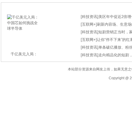
[
科技资讯
]
美区年中促近2倍增长
[
互联网+
]
刷新内容场、生意场纪录
[
科技资讯
]
短剧营销正当时，
[
互联网+
]
让你“停不下来”的
[
科技资讯
]
单条破亿播放、粉丝
千亿美元入局：
[
科技资讯
]
走向精品化的短剧
本站部分资源来自网友上传，如果无意之
Copyright @ 