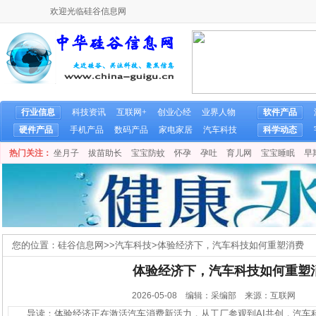
欢迎光临硅谷信息网
行业信息
科技资讯
互联网+
创业心经
业界人物
软件产品
硬件产品
手机产品
数码产品
家电家居
汽车科技
科学动态
热门关注：
坐月子
拔苗助长
宝宝防蚊
怀孕
孕吐
育儿网
宝宝睡眠
早
您的位置：
硅谷信息网
>>
汽车科技
>
体验经济下，汽车科技如何重塑消费
体验经济下，汽车科技如何重塑
2026-05-08 编辑：采编部 来源：互联网
导读：体验经济正在激活汽车消费新活力，从工厂参观到AI共创，汽车