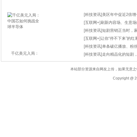
[
科技资讯
]
美区年中促近2倍增长
[
互联网+
]
刷新内容场、生意场纪录
[
科技资讯
]
短剧营销正当时，
[
互联网+
]
让你“停不下来”的
[
科技资讯
]
单条破亿播放、粉丝
千亿美元入局：
[
科技资讯
]
走向精品化的短剧
本站部分资源来自网友上传，如果无意之
Copyright @ 