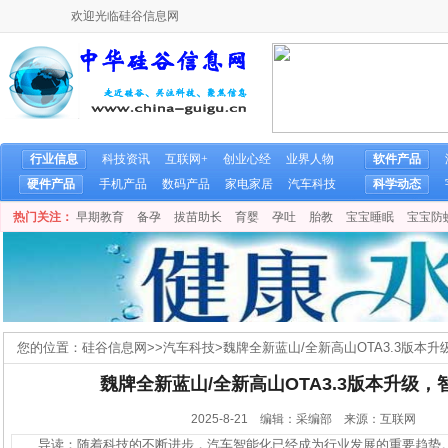
欢迎光临硅谷信息网
行业信息
科技资讯
互联网+
创业心经
业界人物
软件产品
硬件产品
手机产品
数码产品
家电家居
汽车科技
科学动态
热门关注：
早期教育
备孕
拔苗助长
育婴
孕吐
胎教
宝宝睡眠
宝宝防
您的位置：
硅谷信息网
>>
汽车科技
>
魏牌全新蓝山/全新高山OTA3.3版本
魏牌全新蓝山/全新高山OTA3.3版本升级
2025-8-21 编辑：采编部 来源：互联网
导读：随着科技的不断进步，汽车智能化已经成为行业发展的重要趋势。