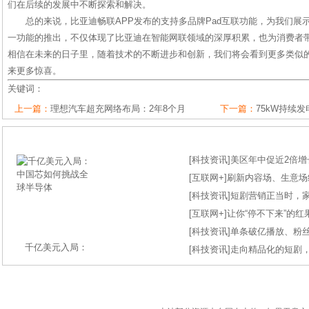
们在后续的发展中不断探索和解决。
总的来说，比亚迪畅联APP发布的支持多品牌Pad互联功能，为我们展
一功能的推出，不仅体现了比亚迪在智能网联领域的深厚积累，也为消费者
相信在未来的日子里，随着技术的不断进步和创新，我们将会看到更多类似
来更多惊喜。
关键词：
上一篇：
理想汽车超充网络布局：2年8个月
下一篇：
75kW持续
[
科技资讯
]
美区年中促近2倍增长
[
互联网+
]
刷新内容场、生意场纪录
[
科技资讯
]
短剧营销正当时，
[
互联网+
]
让你“停不下来”的
[
科技资讯
]
单条破亿播放、粉丝
千亿美元入局：
[
科技资讯
]
走向精品化的短剧