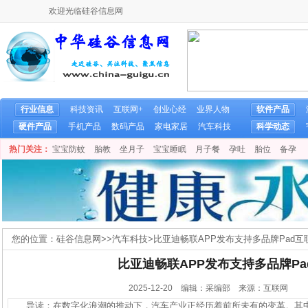
欢迎光临硅谷信息网
行业信息
科技资讯
互联网+
创业心经
业界人物
软件产品
硬件产品
手机产品
数码产品
家电家居
汽车科技
科学动态
热门关注：
宝宝防蚊
胎教
坐月子
宝宝睡眠
月子餐
孕吐
胎位
备孕
您的位置：
硅谷信息网
>>
汽车科技
>
比亚迪畅联APP发布支持多品牌Pad互
比亚迪畅联APP发布支持多品牌Pa
2025-12-20 编辑：采编部 来源：互联网
导读：在数字化浪潮的推动下，汽车产业正经历着前所未有的变革。其中