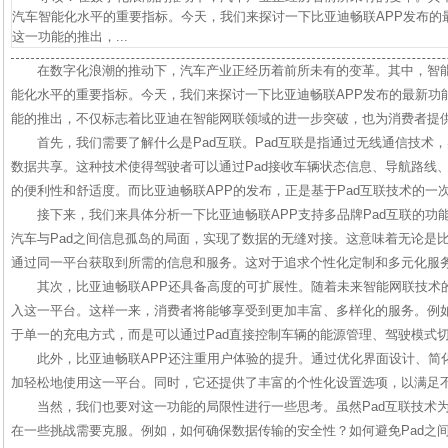
汽车智能化水平的重要指标。今天，我们来探讨一下比亚迪畅联APP发布的最
这一功能的推出，...
在数字化浪潮的推动下，汽车产业正经历着前所未有的变革。其中，智
能化水平的重要指标。今天，我们来探讨一下比亚迪畅联APP发布的最新功能
能的推出，不仅标志着比亚迪在智能网联领域的进一步突破，也为消费者提
首先，我们需要了解什么是Pad互联。Pad互联是指通过无线通信技术，
数据共享。这种技术使得驾驶者可以通过Pad接收车辆状态信息、导航路线
的便利性和舒适度。而比亚迪畅联APP的发布，正是基于Pad互联技术的一
接下来，我们来具体分析一下比亚迪畅联APP支持多品牌Pad互联的功
汽车与Pad之间信息孤岛的局面，实现了数据的无缝对接。这意味着无论是
通过同一平台获取到所需的信息和服务。这对于追求个性化定制和多元化服
其次，比亚迪畅联APP还具备高度的可扩展性。随着未来智能网联技术
入这一平台。这样一来，消费者将能够享受到更加丰富、多样化的服务。例
于单一的充电方式，而是可以通过Pad直接控制车辆的能源管理、驾驶模式
此外，比亚迪畅联APP还注重用户体验的提升。通过优化界面设计、简
加轻松地使用这一平台。同时，它还提供了丰富的个性化设置选项，以满足
当然，我们也要对这一功能的局限性进行一些思考。虽然Pad互联技术
在一些挑战需要克服。例如，如何确保数据传输的安全性？如何避免Pad之