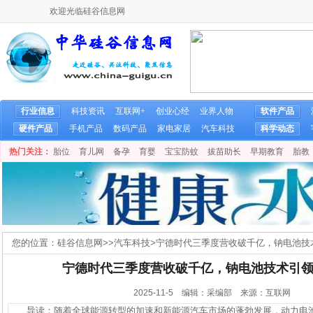
欢迎光临硅谷信息网
行业信息
科技资讯
互联网+
创业心经
业界人物
软件产品
硬件产品
手机产品
数码产品
家电家居
汽车科技
科学动态
热门关注：
胎位
育儿网
备孕
育婴
宝宝防蚊
拔苗助长
早期教育
胎教
您的位置：
硅谷信息网
>>
汽车科技
>
宁德时代三季度营收破千亿，钠电池技
宁德时代三季度营收破千亿，钠电池技术引
2025-11-5 编辑：采编部 来源：互联网
导读：随着全球能源转型的加速和新能源汽车市场的蓬勃发展，动力电池