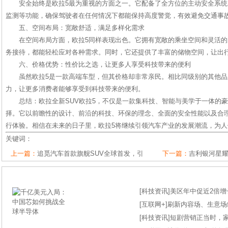
安全始终是欧拉5最为重视的方面之一。它配备了全方位的主动安全系
监测等功能，确保驾驶者在任何情况下都能保持高度警觉，有效避免交通事
五、空间布局：宽敞舒适，满足多样化需求
在空间布局方面，欧拉5同样表现出色。它拥有宽敞的乘坐空间和灵活
务接待，都能轻松应对各种需求。同时，它还提供了丰富的储物空间，让出
六、价格优势：性价比之选，让更多人享受科技带来的便利
虽然欧拉5是一款高端车型，但其价格却非常亲民。相比同级别的其他品
力，让更多消费者能够享受到科技带来的便利。
总结：欧拉全新SUV欧拉5，不仅是一款集科技、智能与美学于一体的豪
择。它以前瞻性的设计、前沿的科技、环保的理念、全面的安全性能以及合
行体验。相信在未来的日子里，欧拉5将继续引领汽车产业的发展潮流，为
关键词：
上一篇：
追觅汽车首款旗舰SUV全球首发，引
下一篇：
吉利银河星耀
[
科技资讯
]
美区年中促近2倍增长
[
互联网+
]
刷新内容场、生意场纪录
[
科技资讯
]
短剧营销正当时，