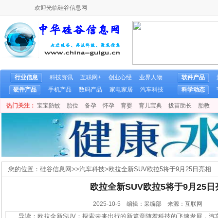
欢迎光临硅谷信息网
行业信息
科技资讯
互联网+
创业心经
业界人物
软件产品
硬件产品
手机产品
数码产品
家电家居
汽车科技
科学动态
热门关注：
宝宝防蚊
胎位
备孕
怀孕
育婴
育儿宝典
拔苗助长
胎教
您的位置：
硅谷信息网
>>
汽车科技
>
欧拉全新SUV欧拉5将于9月25日亮相
欧拉全新SUV欧拉5将于9月25日
2025-10-5 编辑：采编部 来源：互联网
导读：欧拉全新SUV：探索未来出行的新篇章随着科技的飞速发展，汽