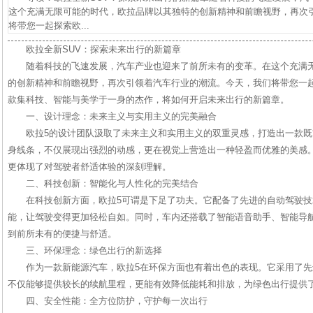
这个充满无限可能的时代，欧拉品牌以其独特的创新精神和前瞻视野，再次
将带您一起探索欧...
欧拉全新SUV：探索未来出行的新篇章
随着科技的飞速发展，汽车产业也迎来了前所未有的变革。在这个充满
的创新精神和前瞻视野，再次引领着汽车行业的潮流。今天，我们将带您一起
款集科技、智能与美学于一身的杰作，将如何开启未来出行的新篇章。
一、设计理念：未来主义与实用主义的完美融合
欧拉5的设计团队汲取了未来主义和实用主义的双重灵感，打造出一款既
身线条，不仅展现出强烈的动感，更在视觉上营造出一种轻盈而优雅的美感
更体现了对驾驶者舒适体验的深刻理解。
二、科技创新：智能化与人性化的完美结合
在科技创新方面，欧拉5可谓是下足了功夫。它配备了先进的自动驾驶技
能，让驾驶变得更加轻松自如。同时，车内还搭载了智能语音助手、智能导
到前所未有的便捷与舒适。
三、环保理念：绿色出行的新选择
作为一款新能源汽车，欧拉5在环保方面也有着出色的表现。它采用了
不仅能够提供较长的续航里程，更能有效降低能耗和排放，为绿色出行提供
四、安全性能：全方位防护，守护每一次出行