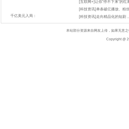
[
互联网+
]
让你“停不下来”的
[
科技资讯
]
单条破亿播放、粉丝
千亿美元入局：
[
科技资讯
]
走向精品化的短剧
本站部分资源来自网友上传，如果无意之
Copyright @ 