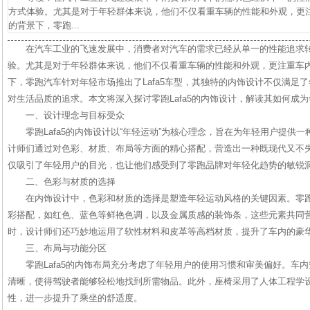
方式体验。尤其是对于年轻群体来说，他们不仅看重车辆的性能和外观，更
的背景下，零跑...
在汽车工业的飞速发展中，消费者对汽车的需求已经从单一的性能追求
验。尤其是对于年轻群体来说，他们不仅看重车辆的性能和外观，更注重车
下，零跑汽车针对年轻市场推出了Lafa5车型，其独特的内饰设计不仅满足
对生活品质的追求。本文将深入探讨零跑Lafa5的内饰设计，解读其如何成
一、设计理念与目标受众
零跑Lafa5的内饰设计以“年轻运动”为核心理念，旨在为年轻用户提供
计师们通过对色彩、材质、布局等方面的精心搭配，营造出一种既现代又不
仅吸引了年轻用户的目光，也让他们感受到了零跑品牌对年轻化趋势的敏锐
二、色彩与材质的选择
在内饰设计中，色彩和材质的选择是塑造年轻运动风格的关键因素。零跑L
彩搭配，如红色、蓝色等鲜艳色调，以及金属质感的装饰条，这些元素共同
时，设计师们还巧妙地运用了软性材料和皮革等高档材质，提升了车内的豪
三、布局与功能分区
零跑Lafa5的内饰布局充分考虑了年轻用户的使用习惯和审美偏好。车
清晰，使得驾驶者能够轻松地找到所需物品。此外，座椅采用了人体工程学
性，进一步提升了乘坐的舒适度。