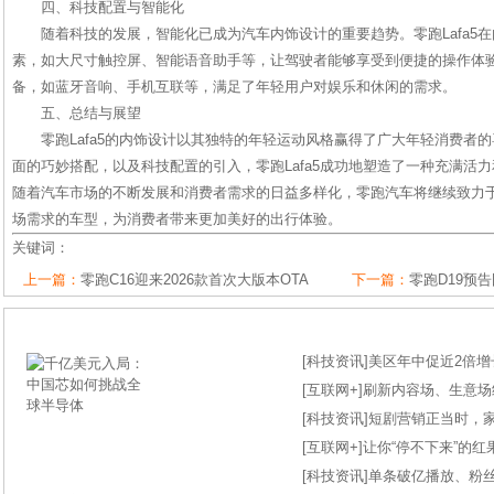
四、科技配置与智能化
随着科技的发展，智能化已成为汽车内饰设计的重要趋势。零跑Lafa5
素，如大尺寸触控屏、智能语音助手等，让驾驶者能够享受到便捷的操作体
备，如蓝牙音响、手机互联等，满足了年轻用户对娱乐和休闲的需求。
五、总结与展望
零跑Lafa5的内饰设计以其独特的年轻运动风格赢得了广大年轻消费者
面的巧妙搭配，以及科技配置的引入，零跑Lafa5成功地塑造了一种充满活
随着汽车市场的不断发展和消费者需求的日益多样化，零跑汽车将继续致力
场需求的车型，为消费者带来更加美好的出行体验。
关键词：
上一篇：
零跑C16迎来2026款首次大版本OTA
下一篇：
零跑D19预告
[
科技资讯
]
美区年中促近2倍增长
[
互联网+
]
刷新内容场、生意场纪录
[
科技资讯
]
短剧营销正当时，
[
互联网+
]
让你“停不下来”的
[
科技资讯
]
单条破亿播放、粉丝