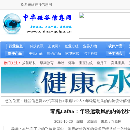
欢迎光临硅谷信息网
行业信息
科技资讯
互联网+
创业心经
业界人物
软件产品
硬件产品
手机产品
数码产品
家电家居
汽车科技
科学动态
热门关注：
拔苗助长
早期教育
孕吐
怀孕
宝宝防蚊
坐月子
育儿宝典
您的位置：
硅谷信息网
>>
汽车科技
>
零跑Lafa5：年轻运动风的内饰设计解
零跑Lafa5：年轻运动风的内饰设
2025-10-26 编辑：采编部 来源：互联网
导读：在汽车工业的飞速发展中，消费者对汽车的需求已经从单一的性能