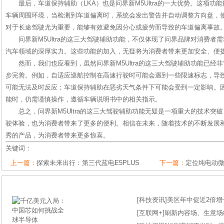
最后，车道保持辅助（LKA）也是问界新M5Ultra的一大优势。这项
车辆周围环境，当检测到车道偏离时，系统会发出警告并自动调整方向盘，
对于长途驾驶尤为重要，能够有效避免因分心或疲劳而导致的车道偏离事故
问界新M5Ultra的这三大驾驶辅助功能，不仅体现了问界品牌对消费者
汽车领域的深厚实力。这些功能的加入，无疑将为消费者带来更加安全、便
然而，我们也应看到，虽然问界新M5Ultra的这三大驾驶辅助功能已经
步完善。例如，自适应巡航控制在高速行驶时可能会遇到一些限速标志，导
可能无法及时反应；车道保持辅助在恶劣天气条件下可能会受到一定影响。
能时，仍需谨慎操作，遵循车辆说明书中的相关指示。
总之，问界新M5Ultra的这三大驾驶辅助功能无疑是一项重大的技术突
驶体验，也为消费者带来了更多的便利。相信在未来，随着技术的不断发展
秀的产品，为消费者带来更多惊喜。
关键词：
上一篇：
探索未来出行：第三代蓝电E5PLUS
下一篇：
定位纯电动
[
科技资讯
]
美区年中促近2倍增长
[
互联网+
]
刷新内容场、生意场纪录