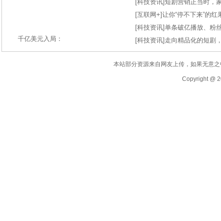
[
科技资讯
]
短剧营销正当时，
[
互联网+
]
让你“停不下来”的
[
科技资讯
]
单条破亿播放、粉丝
千亿美元入局：
[
科技资讯
]
走向精品化的短剧
本站部分资源来自网友上传，如果无意之
Copyright @ 