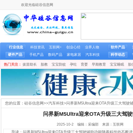
欢迎光临硅谷信息网
行业信息
科技资讯
互联网+
创业心经
业界人物
软件产品
硬件产品
手机产品
数码产品
家电家居
汽车科技
科学动态
热门关注：
拔苗助长
胎教
宝宝防蚊
孕吐
育婴
早期教育
宝宝睡眠
胎
您的位置：
硅谷信息网
>>
汽车科技
>
问界新M5Ultra迎来OTA升级三大驾驶
问界新M5Ultra迎来OTA升级三大驾
2025-10-2 编辑：采编部 来源：互联网
导读：问界新M5Ultra迎来OTA升级三大驾驶辅助功能随着科技的不断