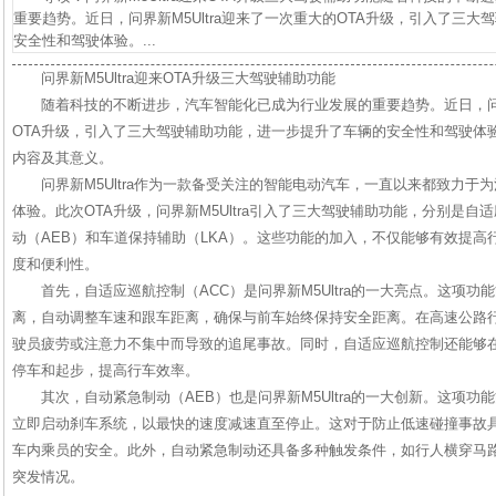
重要趋势。近日，问界新M5Ultra迎来了一次重大的OTA升级，引入了三
安全性和驾驶体验。...
问界新M5Ultra迎来OTA升级三大驾驶辅助功能
随着科技的不断进步，汽车智能化已成为行业发展的重要趋势。近日，问界新
OTA升级，引入了三大驾驶辅助功能，进一步提升了车辆的安全性和驾驶体
内容及其意义。
问界新M5Ultra作为一款备受关注的智能电动汽车，一直以来都致力于
体验。此次OTA升级，问界新M5Ultra引入了三大驾驶辅助功能，分别是自
动（AEB）和车道保持辅助（LKA）。这些功能的加入，不仅能够有效提
度和便利性。
首先，自适应巡航控制（ACC）是问界新M5Ultra的一大亮点。这项
离，自动调整车速和跟车距离，确保与前车始终保持安全距离。在高速公路
驶员疲劳或注意力不集中而导致的追尾事故。同时，自适应巡航控制还能够
停车和起步，提高行车效率。
其次，自动紧急制动（AEB）也是问界新M5Ultra的一大创新。这项
立即启动刹车系统，以最快的速度减速直至停止。这对于防止低速碰撞事故
车内乘员的安全。此外，自动紧急制动还具备多种触发条件，如行人横穿马
突发情况。