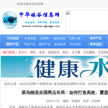
欢迎光临硅谷信息网
行业信息
科技资讯
互联网+
创业心经
业界人物
软件产品
硬件产品
手机产品
数码产品
家电家居
汽车科技
科学动态
热门关注：
坐月子
孕吐
备孕
拔苗助长
胎位
月子餐
宝宝睡眠
宝宝防
您的位置：
硅谷信息网
>>
智能区块
>
菜鸟物流全国网点布局：如何打造高效
菜鸟物流全国网点布局：如何打造高效、覆
2026-2-25 编辑：采编部 来源：互联网
导读：随着电子商务的迅猛发展，物流行业作为支撑其快速成长的关键因