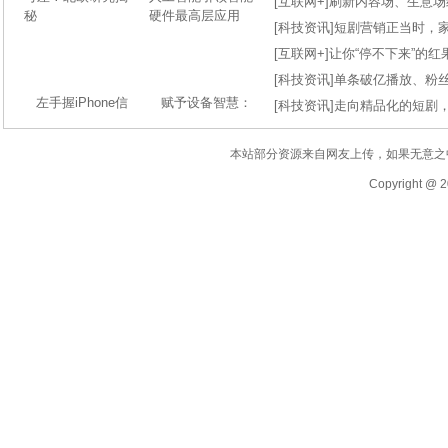
[
互联网+
]
刷新内容场、生意场纪录
[
科技资讯
]
短剧营销正当时，
[
互联网+
]
让你“停不下来”的
[
科技资讯
]
单条破亿播放、粉丝
左手握iPhone信
赋予设备智慧：
[
科技资讯
]
走向精品化的短剧
本站部分资源来自网友上传，如果无意之
Copyright @ 