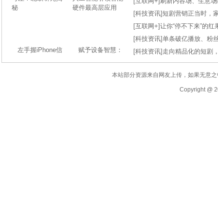
[
互联网+
]
刷新内容场、生意场纪录
[
科技资讯
]
短剧营销正当时，
[
互联网+
]
让你“停不下来”的
[
科技资讯
]
单条破亿播放、粉丝
左手握iPhone信
赋予设备智慧：
[
科技资讯
]
走向精品化的短剧
本站部分资源来自网友上传，如果无意之
Copyright @ 