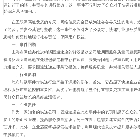
递进行了约谈，并责令其进行整改，这一事件不仅引发了公众对于快递行业
始深入思考如何...
在互联网高速发展的今天，网络信息安全已成为社会各界关注的焦点。
了约谈，并责令其进行整改，这一事件不仅引发了公众对于快递行业服务质
思考如何更好地履行社会责任，保障用户权益。
一、事件回顾
上海市网信办此次约谈圆通速递的背景是该公司近期因服务质量问题受
费者反映圆通速递在处理包裹过程中存在延误、丢失等问题，严重影响了用
办迅速介入，要求圆通速递立即采取措施，确保服务质量，并对相关责任人
二、行业影响
此次约谈事件对快递行业产生了深远的影响。首先，它凸显了快递企业
理和服务质量监控的重要性。其次，它也提醒了整个行业需要更加注重用户
民群众日益增长的美好生活需求。
三、企业责任
作为一家知名的快递公司，圆通速递在此次事件中的表现引起了公众的
员工的培训和管理，提高服务质量意识；另一方面，也需要建立健全的投诉
理诉求。此外，企业还应积极探索技术创新，利用现代信息技术提升服务效
中脱颖而出。