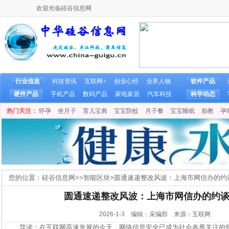
欢迎光临硅谷信息网
行业信息
科技资讯
互联网+
创业心经
业界人物
软件产品
硬件产品
手机产品
数码产品
家电家居
汽车科技
科学动态
热门关注：
怀孕
坐月子
育儿宝典
宝宝防蚊
月子餐
宝宝睡眠
胎教
孕
您的位置：
硅谷信息网
>>
智能区块
>
圆通速递整改风波：上海市网信办的约
圆通速递整改风波：上海市网信办的约
2026-1-3 编辑：采编部 来源：互联网
导读：在互联网高速发展的今天，网络信息安全已成为社会各界关注的焦