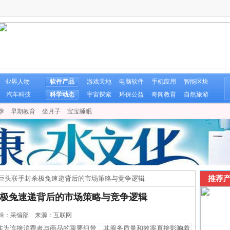
业界人物
软件产品
游戏天地
电脑软件
手机应用
智能区块
汽车科技
科学动态
宇宙探索
环保公益
奇闻教育
自然旅游
孕
早期教育
坐月子
宝宝睡眠
推荐产
巨头联手封杀极兔速递背后的市场策略与竞争逻辑
极兔速递背后的市场策略与竞争逻辑
5 编辑：采编部 来源：互联网
为连接消费者与商品的重要纽带，其服务质量和效率直接影响着