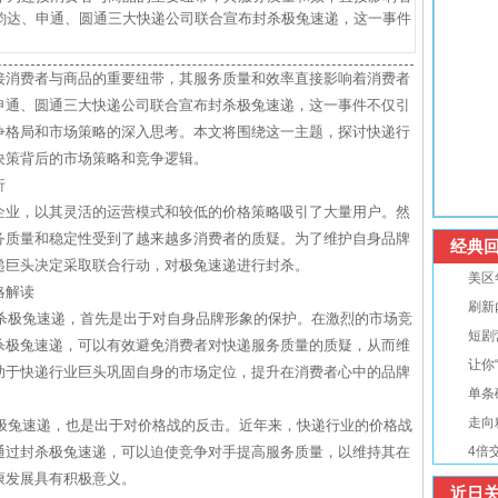
韵达、申通、圆通三大快递公司联合宣布封杀极兔速递，这一事件
接消费者与商品的重要纽带，其服务质量和效率直接影响着消费者
申通、圆通三大快递公司联合宣布封杀极兔速递，这一事件不仅引
争格局和市场策略的深入思考。本文将围绕这一主题，探讨快递行
决策背后的市场策略和竞争逻辑。
析
企业，以其灵活的运营模式和较低的价格策略吸引了大量用户。然
务质量和稳定性受到了越来越多消费者的质疑。为了维护自身品牌
经典回
递巨头决定采取联合行动，对极兔速递进行封杀。
美区
略解读
刷新
封杀极兔速递，首先是出于对自身品牌形象的保护。在激烈的市场竞
短剧
杀极兔速递，可以有效避免消费者对快递服务质量的质疑，从而维
让你
助于快递行业巨头巩固自身的市场定位，提升在消费者心中的品牌
单条
走向
杀极兔速递，也是出于对价格战的反击。近年来，快递行业的价格战
通过封杀极兔速递，可以迫使竞争对手提高服务质量，以维持其在
4倍
康发展具有积极意义。
近日关