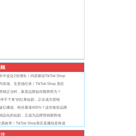
顾
年中促近2倍增长！内容驱动TikTok Shop
内容场、生意场纪录！TikTok Shop 美区
营销正当时，家居品牌如何顺势而为？
“停不下来”的红果短剧，正在成为营销
破亿播放、粉丝暴涨400%？这些食饮品牌
精品化的短剧，正成为品牌营销新阵地
交易效率！TikTok Shop美区直播拍卖将成
注