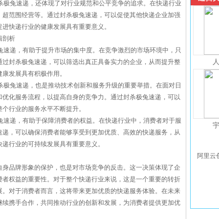
封杀极兔速递，还体现了对行业规范和公平竞争的追求。在快递行业
、超范围经营等。通过封杀极兔速递，可以促使其他快递企业加强
促进快递行业的健康发展具有重要意义。
辑剖析
极兔速递，有助于提升市场的集中度。在竞争激烈的市场环境中，只
通过封杀极兔速递，可以筛选出真正具备实力的企业，从而提升整
健康发展具有积极作用。
封杀极兔速递，也是推动技术创新和服务升级的重要举措。在面对日
和优化服务流程，以提高自身的竞争力。通过封杀极兔速递，可以
整个行业的服务水平不断提升。
极兔速递，有助于保障消费者的权益。在快递行业中，消费者对于服
速递，可以确保消费者能够享受到更加优质、高效的快递服务，从
快递行业的可持续发展具有重要意义。
阿里云
自身品牌形象的保护，也是对市场竞争的反击。这一决策体现了企
费者权益的重要性。对于整个快递行业来说，这是一个重要的转折
展。对于消费者而言，这将带来更加优质的快递服务体验。在未来
继续携手合作，共同推动行业的创新和发展，为消费者提供更加优