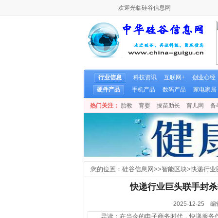
欢迎光临硅谷信息网
行业信息
科技资讯
互联网+
创业心经
硬件产品
手机产品
数码产品
家电家居
热门关注：
胎教
育婴
拔苗助长
育儿网
备
您的位置：
硅谷信息网
>>
智能区块
>
快递行业
快递行业巨头联手封杀
2025-12-2
导读：在当今的电子商务时代，快递服务作