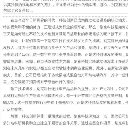
以其独特的视角和不懈的努力，正逐渐成为行业的领军者。那么，别克科技
的呢？它又是如...
在当今这个日新月异的时代，科技创新已成为推动社会进步的核心动力
特的视角和不懈的努力，正逐渐成为行业的领军者。那么，别克科技是如何
它又是如何通过不断的技术创新来满足日益增长的市场需求的呢？接下来，
首先，让我们来看一下别克科技在技术研发方面的成就。别克科技始终
发投入，致力于打造具有核心竞争力的产品和服务。据统计，在过去的五年
长率达到了15%，这一数字在同行业中遥遥领先。正是这种对研发的重视，
突破性进展。例如，在自动驾驶技术方面，别克科技已经成功研发出了多款具
划在未来几年内实现L4级全自动驾驶技术的商业化应用。此外，在新能源领
实力。目前，公司已经推出了多款插电式混合动力和纯电动汽车，其中一些车
里，充分满足了消费者对于绿色出行的需求。
除了技术研发，别克科技还注重产品品质的提升。在生产过程中，公司
原材料采购到生产制造再到最终检验，每一个环节都经过严格的质量控制。
99.8%，这一数据在同行业中处于领先地位。正是这种对品质的执着追求，
广泛的赞誉。
然而，科技创新并非一蹴而就的过程。别克科技深知这一点，因此公司
多知名科研机构和企业建立了紧密的合作关系。通过这些合作项目，别克科