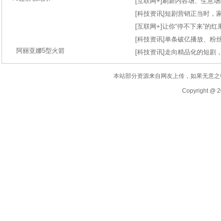
[
互联网+
]
刷新内容场、生意场纪录
[
科技资讯
]
短剧营销正当时，
[
互联网+
]
让你“停不下来”的
[
科技资讯
]
单条破亿播放、粉丝
阿丽亚娜5型火箭
[
科技资讯
]
走向精品化的短剧
本站部分资源来自网友上传，如果无意之
Copyright @ 