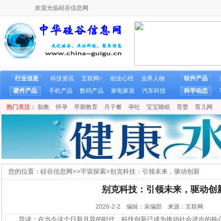
欢迎光临硅谷信息网
行业信息
科技资讯
互联网+
创业心经
业界人物
软件产品
硬件产品
手机产品
数码产品
家电家居
汽车科技
科学动态
热门关注：
胎教
怀孕
早期教育
月子餐
孕吐
宝宝睡眠
育婴
育儿网
您的位置：
硅谷信息网
>>
宇宙探索
>
别克科技：引领未来，驱动创新
别克科技：引领未来，驱动创
2026-2-2 编辑：采编部 来源：互联网
导读：在当今这个日新月异的时代，科技创新已成为推动社会进步的核心