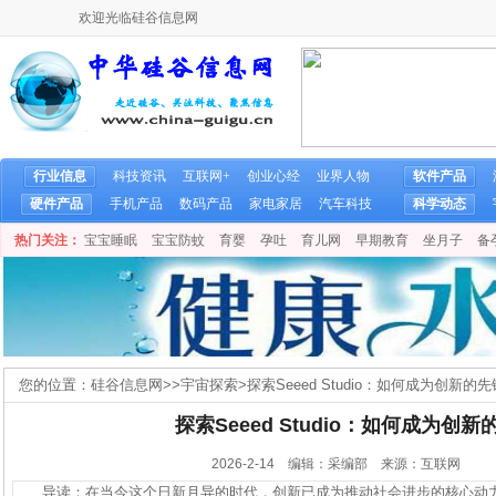
欢迎光临硅谷信息网
行业信息
科技资讯
互联网+
创业心经
业界人物
软件产品
硬件产品
手机产品
数码产品
家电家居
汽车科技
科学动态
热门关注：
宝宝睡眠
宝宝防蚊
育婴
孕吐
育儿网
早期教育
坐月子
备
您的位置：
硅谷信息网
>>
宇宙探索
>
探索Seeed Studio：如何成为创新的
探索Seeed Studio：如何成为创
2026-2-14 编辑：采编部 来源：互联网
导读：在当今这个日新月异的时代，创新已成为推动社会进步的核心动力。而Se