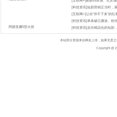
[
互联网+
]
刷新内容场、生意场纪录
[
科技资讯
]
短剧营销正当时，
[
互联网+
]
让你“停不下来”的
[
科技资讯
]
单条破亿播放、粉丝
阿丽亚娜5型火箭
[
科技资讯
]
走向精品化的短剧
本站部分资源来自网友上传，如果无意之
Copyright @ 