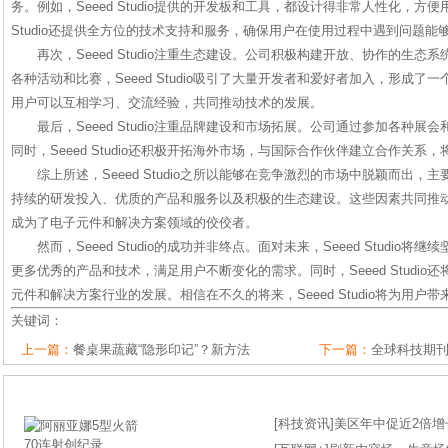
务。例如，Seeed Studio提供的开发板和工具，都设计得非常人性化，方便
Studio还提供全方位的技术支持和服务，确保用户在使用过程中遇到问题能
再次，Seeed Studio注重生态建设。公司积极构建开放、协作的生
各种活动和比赛，Seeed Studio吸引了大量开发者和爱好者加入，形成
用户可以互相学习、交流经验，共同推动技术的发展。
最后，Seeed Studio注重品牌建设和市场拓展。公司通过参加各种
同时，Seeed Studio还积极开拓海外市场，与国际合作伙伴建立合作关系
综上所述，Seeed Studio之所以能够在竞争激烈的市场中脱颖而出
持续的研发投入、优质的产品和服务以及积极的生态建设。这些因素共同推动了Se
成为了电子元件和解决方案领域的佼佼者。
然而，Seeed Studio的成功并非终点。面对未来，Seeed Studi
更多优秀的产品和技术，满足用户不断变化的需求。同时，Seeed Studi
元件和解决方案行业的发展。相信在不久的将来，Seeed Studio将为用户
关键词：
上一篇：
餐桌果蔬藏“隐形印记”？新方法
下一篇：
全球科技期刊
[
科技资讯
]
美区年中促近2倍增长