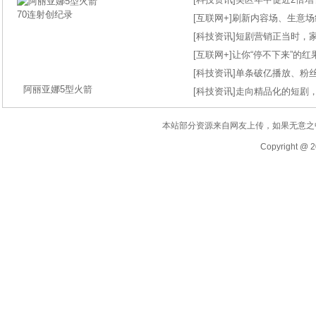
[
互联网+
]
刷新内容场、生意场纪录
[
科技资讯
]
短剧营销正当时，
[
互联网+
]
让你“停不下来”的
[
科技资讯
]
单条破亿播放、粉丝
阿丽亚娜5型火箭
[
科技资讯
]
走向精品化的短剧
本站部分资源来自网友上传，如果无意之
Copyright @ 