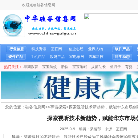
欢迎光临硅谷信息网
行业信息
科技资讯
互联网+
创业心经
业界人物
软件产品
硬件产品
手机产品
数码产品
家电家居
汽车科技
科学动态
热门关注：
早期教育
宝宝防蚊
胎位
宝宝睡眠
拔苗助长
坐月子
育婴
您的位置：
硅谷信息网
>>
宇宙探索
>
探索视听技术新趋势，赋能华东市场创
探索视听技术新趋势，赋能华东市场
2025-9-9 编辑：采编部 来源：互联网
导读：随着科技的不断进步，视听技术已经成为了推动社会发展的重要力