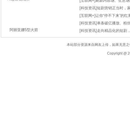
[
互联网+
]
刷新内容场、生意场纪录
[
科技资讯
]
短剧营销正当时，
[
互联网+
]
让你“停不下来”的
[
科技资讯
]
单条破亿播放、粉丝
阿丽亚娜5型火箭
[
科技资讯
]
走向精品化的短剧
本站部分资源来自网友上传，如果无意之
Copyright @ 