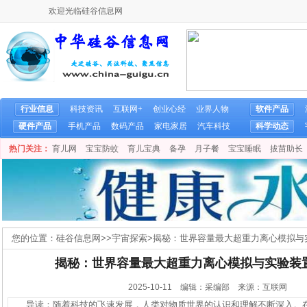
欢迎光临硅谷信息网
行业信息
科技资讯
互联网+
创业心经
业界人物
软件产品
硬件产品
手机产品
数码产品
家电家居
汽车科技
科学动态
热门关注：
育儿网
宝宝防蚊
育儿宝典
备孕
月子餐
宝宝睡眠
拔苗助长
您的位置：
硅谷信息网
>>
宇宙探索
>
揭秘：世界容量最大超重力离心模拟与
揭秘：世界容量最大超重力离心模拟与实验装
2025-10-11 编辑：采编部 来源：互联网
导读：随着科技的飞速发展，人类对物质世界的认识和理解不断深入。在