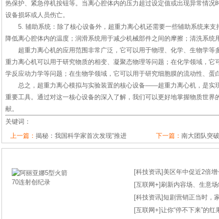
热保护、紧急停机按钮等。当离心腔体内的压力超过设定值或出现异常情况
设备损坏或人员伤亡。
5. 辅助系统：除了核心设备外，超重力离心机还需要一些辅助系统来
降低离心腔体内的温度；润滑系统用于减少机械部件之间的摩擦；清洗系统
超重力离心机的应用范围非常广泛，它可以用于物理、化学、生物学等
重力离心机可以用于研究物质的相变、凝聚态物理等问题；在化学领域，它
学反应动力学等问题；在生物学领域，它可以用于研究细胞膜的流动性、蛋
总之，超重力离心模拟与实验装置的核心设备——超重力离心机，是实
重要工具。通过对这一核心设备的深入了解，我们可以更好地掌握物质世界
献。
关键词：
上一篇：
揭秘：我国科学家首次发现“推进
下一篇：
南大团队突
[
科技资讯
]
美区年中促近2倍增长
[
互联网+
]
刷新内容场、生意场纪录
[
科技资讯
]
短剧营销正当时，
[
互联网+
]
让你“停不下来”的