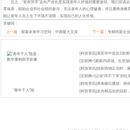
总之，“老有所学”走向产业化是实现老年人价值的重要途径。我们应该
育体系，鼓励企业和社会组织参与，关注老年人的心理健康，并注重终身教
能让老年人在人生下半场不设限，实现自己的人生价值。
关键词：
上一篇：
探索未来学习空间：中国最大文具
下一篇：
专精特新企
[
科技资讯
]
美区年中促近2倍增长
[
互联网+
]
刷新内容场、生意场纪录
[
科技资讯
]
短剧营销正当时，
[
互联网+
]
让你“停不下来”的
[
科技资讯
]
单条破亿播放、粉丝
“青年千人”陆
[
科技资讯
]
走向精品化的短剧