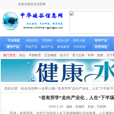
欢迎光临硅谷信息网
行业信息
科技资讯
互联网+
创业心经
业界人物
软件产品
硬件产品
手机产品
数码产品
家电家居
汽车科技
科学动态
热门关注：
胎位
早期教育
宝宝睡眠
坐月子
育儿宝典
怀孕
胎教
月子
您的位置：
硅谷信息网
>>
业界人物
>
“老有所学”走向产业化，人生“下半场”
“老有所学”走向产业化，人生“下半场
2026-1-10 编辑：采编部 来源：互联网
导读：老有所学：走向产业化的人生下半场随着社会的发展，人们越来越