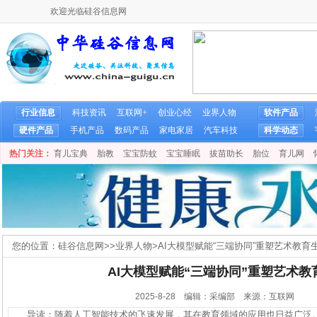
欢迎光临硅谷信息网
行业信息
科技资讯
互联网+
创业心经
业界人物
软件产品
硬件产品
手机产品
数码产品
家电家居
汽车科技
科学动态
热门关注：
育儿宝典
胎教
宝宝防蚊
宝宝睡眠
拔苗助长
胎位
育儿网
您的位置：
硅谷信息网
>>
业界人物
>
AI大模型赋能“三端协同”重塑艺术教育
AI大模型赋能“三端协同”重塑艺术教
2025-8-28 编辑：采编部 来源：互联网
导读：随着人工智能技术的飞速发展，其在教育领域的应用也日益广泛。