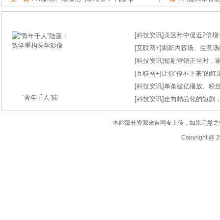
[
科技资讯
]
美区年中促近2倍增长
[
互联网+
]
刷新内容场、生意场纪录
[
科技资讯
]
短剧营销正当时，
[
互联网+
]
让你“停不下来”的
[
科技资讯
]
单条破亿播放、粉丝
“青年千人”陆
[
科技资讯
]
走向精品化的短剧
本站部分资源来自网友上传，如果无意之
Copyright @ 